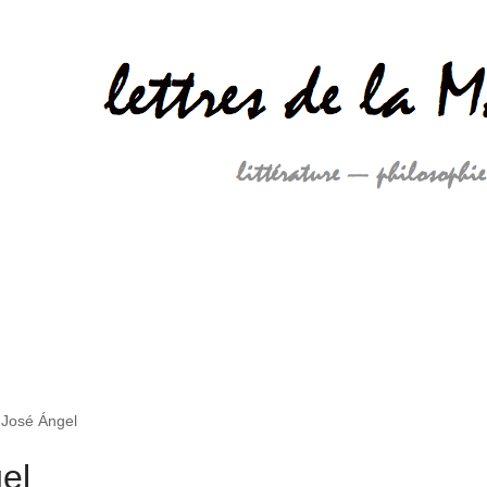
 José Ángel
el