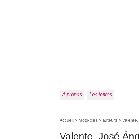
À propos
Les lettres
Accueil
> Mots-clés > auteurs >
Valente,
Valente, José Áng