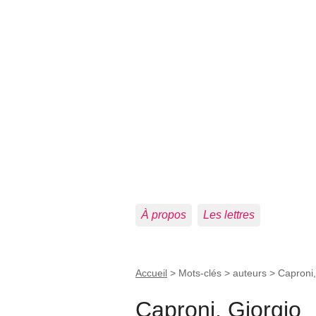
À propos
Les lettres
Accueil
> Mots-clés > auteurs >
Caproni,
Caproni, Giorgio