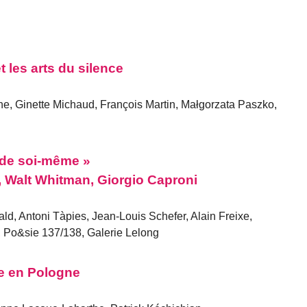
 les arts du silence
e, Ginette Michaud, François Martin, Małgorzata Paszko,
 de soi-même »
, Walt Whitman, Giorgio Caproni
ld, Antoni Tàpies, Jean-Louis Schefer, Alain Freixe,
 Po&sie 137/138, Galerie Lelong
e en Pologne