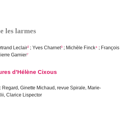
e les larmes
rtrand Leclair
²
; Yves Charnet
³
; Michèle Finck
⁴
; François
Pierre Garnier
⁷
ctures d’Hélène Cixous
 Regard, Ginette Michaud, revue Spirale, Marie-
i, Clarice Lispector