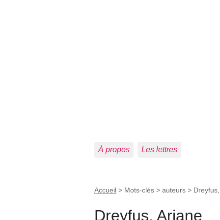
À propos
Les lettres
Accueil
> Mots-clés > auteurs >
Dreyfus,
Dreyfus, Ariane