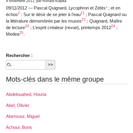
9 novembre 2012, par Ronald Klapka
09/11/2012 — Pascal Quignard, Lycophron et Zétès
¹
; et en
2
21
échos
: Sur le désir de se jeter à l’eau
; Pascal Quignard ou
22
la littérature démembrée par les muses
; Quignard, Maître
23
24
de lecture
; L’esprit créateur (revue), printemps 2012
;
25
Medea
.
Rechercher :
Mots-clés dans le même groupe
Abdelouahed, Houria
Abel, Olivier
Abensour, Miguel
Achour, Boris