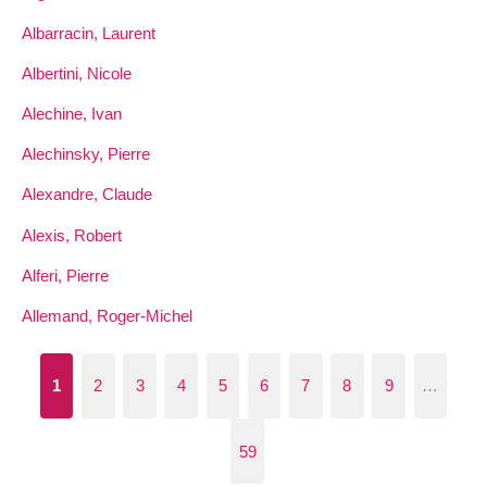
Albarracin, Laurent
Albertini, Nicole
Alechine, Ivan
Alechinsky, Pierre
Alexandre, Claude
Alexis, Robert
Alferi, Pierre
Allemand, Roger-Michel
1
2
3
4
5
6
7
8
9
…
59