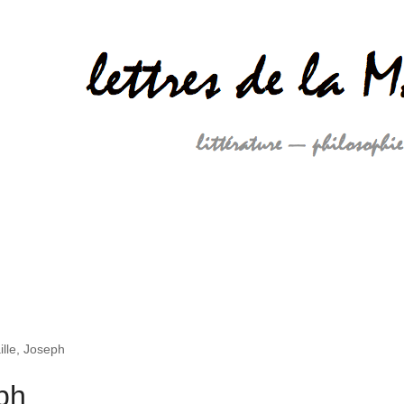
lle, Joseph
ph