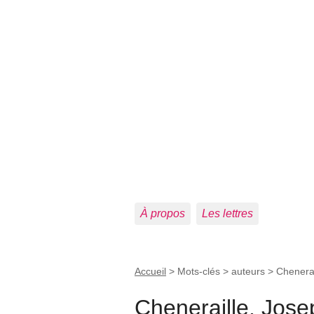
À propos
Les lettres
Accueil
> Mots-clés > auteurs >
Chenerai
Cheneraille, Jose