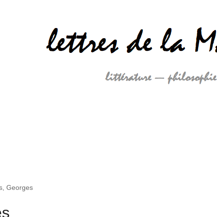
s, Georges
es