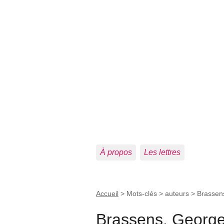
À propos
Les lettres
Accueil
> Mots-clés > auteurs >
Brassen
Brassens, Georg