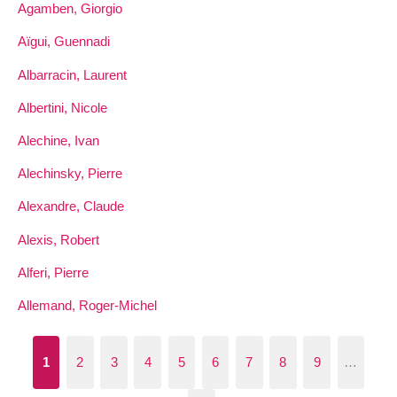
Agamben, Giorgio
Aïgui, Guennadi
Albarracin, Laurent
Albertini, Nicole
Alechine, Ivan
Alechinsky, Pierre
Alexandre, Claude
Alexis, Robert
Alferi, Pierre
Allemand, Roger-Michel
1
2
3
4
5
6
7
8
9
…