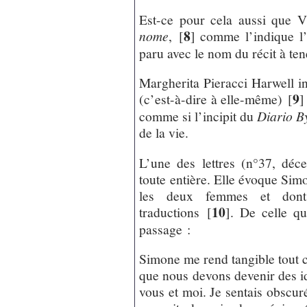
Est-ce pour cela aussi que V
8
nome
,
[
]
comme l’indique l’in
paru avec le nom du récit à te
Margherita Pieracci Harwell in
9
(c’est-à-dire à elle-même)
[
]
comme si l’incipit du
Diario B
de la vie.
L’une des lettres (n°37, déce
toute entière. Elle évoque Sim
les deux femmes et dont C
10
traductions
[
]
. De celle qu
passage :
Simone me rend tangible tout ce
que nous devons devenir des id
vous et moi. Je sentais obscur