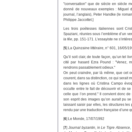
"conversation" que de siècle en siècle mè
donné de nouveaux exemples : Miguel de 
journal, l’anglais), Peter Handke (le roman
Philippe Jaccottet.]
Les trois poétesses italiennes sont Cri
Spaziani, réunies sous l’emblème d’un ver
la fée
, pp. 151-171. L’essayiste ne s’intére
[
5
]
La Quinzaine littéraire, n° 601, 16/05/1
Qu’il soit clair, de toute façon, qu’un tel 
cité par hasard Ezra Pound : "Venez, m
rendrons passablement odieux."
On peut craindre, par là même, que cet o
courent, dans sa distinction, ce qui serait
dans les lignes où Cristina Campo évoqu
occulte entre le fait de découvrir et de se
celle que l’on prend." Il convient donc d
son esprit des images qu’on aurait pu se f
laissant saisir par elles, les structures le
rendu par une traduction française d’une q
[
6
]
Le Monde, 17/07/1992
[
7
]
Journal byzantin
, in
Le Tigre Absence
,