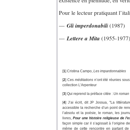
Pour le lecteur pratiquant l’ita
—
Gli imperdonabili
(1987)
—
Lettere a Mita
(1955-1977
[
1
]
Cristina Campo,
Les impardonnables
[
2
]
Ces
méditations
n’ont été réunies sous 
collection L’Arpenteur
[
3
]
Qui reprend la préface citée :
Un roman 
[
4
]
J’ai écrit, dit JP Jossua, "La littérat
accessible la recherche d’un point de ren
l’absolu et la poésie, le roman, les jour
livres,
Pour une histoire religieuse de l’e
façon simple car il s’agissait à l’origine d
même de cette rencontre en partant de l