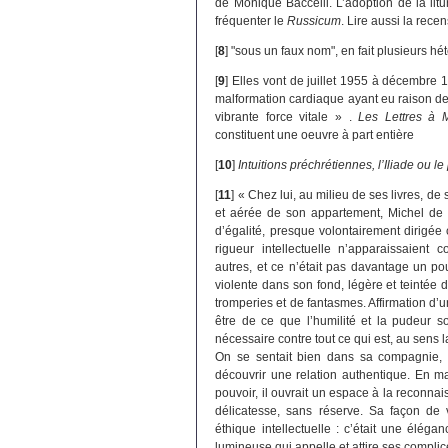
de Monique Baccelli. L’adoption de la lit
fréquenter le
Russicum
. Lire aussi la rece
[
8
]
"sous un faux nom", en fait plusieurs h
[
9
]
Elles vont de juillet 1955 à décembre
malformation cardiaque ayant eu raison de s
vibrante force vitale » .
Les Lettres à M
constituent une oeuvre à part entière
[
10
]
Intuitions préchrétiennes, l’Iliade ou 
[
11
]
« Chez lui, au milieu de ses livres, 
et aérée de son appartement, Michel de C
d’égalité, presque volontairement dirigée c
rigueur intellectuelle n’apparaissaien
autres, et ce n’était pas davantage un pou
violente dans son fond, légère et teintée
tromperies et de fantasmes. Affirmation d
être de ce que l’humilité et la pudeur so
nécessaire contre tout ce qui est, au sens 
On se sentait bien dans sa compagnie, on
découvrir une relation authentique. En m
pouvoir, il ouvrait un espace à la reconnais
délicatesse, sans réserve. Sa façon de 
éthique intellectuelle : c’était une élégan
lumineuse qui appelle et attire ses complic