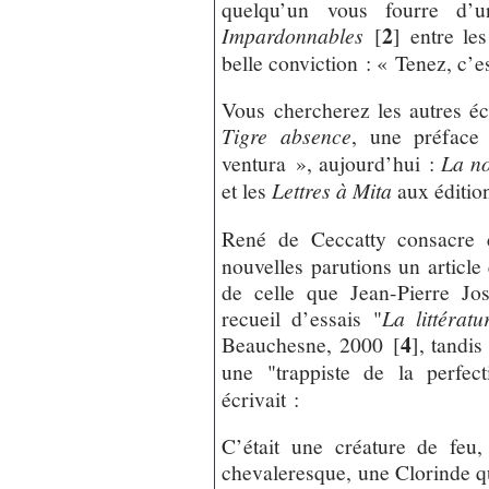
quelqu’un vous fourre d’
2
Impardonnables
[
]
entre les
belle conviction : « Tenez, c’e
Vous chercherez les autres éc
Tigre absence
, une préfac
ventura », aujourd’hui :
La no
et les
Lettres à Mita
aux éditio
René de Ceccatty consacre
nouvelles parutions un article
de celle que Jean-Pierre Jos
recueil d’essais "
La littératu
4
Beauchesne, 2000
[
]
, tandi
une "trappiste de la perfect
écrivait :
C’était une créature de feu,
chevaleresque, une Clorinde qu