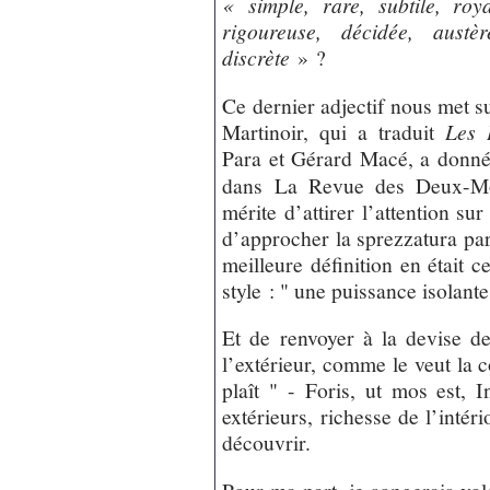
« simple, rare, subtile, roya
rigoureuse, décidée, austèr
discrète
» ?
Ce dernier adjectif nous met su
Martinoir, qui a traduit
Les 
Para et Gérard Macé, a donné
dans La Revue des Deux-Mon
mérite d’attirer l’attention su
d’approcher la sprezzatura par
meilleure définition en était 
style : " une puissance isolante
Et de renvoyer à la devise de
l’extérieur, comme le veut la 
plaît " - Foris, ut mos est, I
extérieurs, richesse de l’intér
découvrir.
Pour ma part, je songerais vol