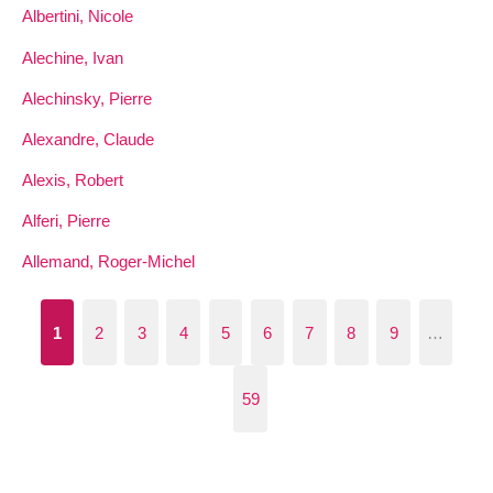
Albertini, Nicole
Alechine, Ivan
Alechinsky, Pierre
Alexandre, Claude
Alexis, Robert
Alferi, Pierre
Allemand, Roger-Michel
1
2
3
4
5
6
7
8
9
…
59