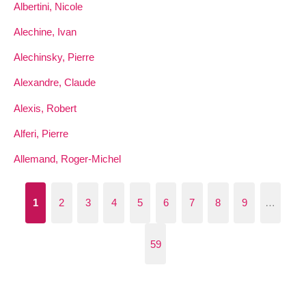
Albertini, Nicole
Alechine, Ivan
Alechinsky, Pierre
Alexandre, Claude
Alexis, Robert
Alferi, Pierre
Allemand, Roger-Michel
1
2
3
4
5
6
7
8
9
…
59