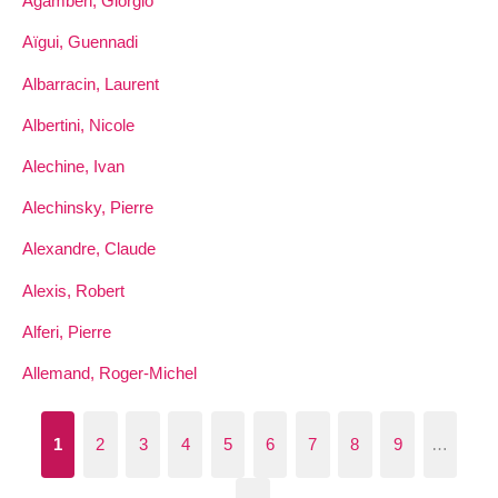
Agamben, Giorgio
Aïgui, Guennadi
Albarracin, Laurent
Albertini, Nicole
Alechine, Ivan
Alechinsky, Pierre
Alexandre, Claude
Alexis, Robert
Alferi, Pierre
Allemand, Roger-Michel
1
2
3
4
5
6
7
8
9
…