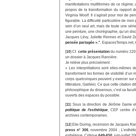
manifestations multiformes de ce régime, 
propos de la transformation du rapport de
Virginia Woolf. Il s’agirait pour moi de p
figurable. La difficulté particulière de mo
sein d’un seul art, mais de toute une série 
une peinture, une chorégraphie, qu’un disc
Jacques Lévy, Juliette Rennes et David Z
pensée partagée »."
, EspacesTemps.net, 
[
10
]
Cf.
cette présentation
du numéro 220 
un dossier à Jacques Rancière.
Je relève plus précisément :
« Les interprétations sont elles-mêmes d
transforment les formes de visibilité d’un
corps quelconques peuvent y exercer sur
littérature, Galilée). Ce que cette citation 
philosophique du dissensus, c’est sa facul
ouverts des espaces du possible.
[
11
]
Sous la direction de Jérôme Game e
politique de l’esthétique
, CEP centre d’
archives contemporaines.
[
12
]
Elie During, recension de Jacques Ra
press n° 306
, novembre 2004 ; L’esthét
esthétique
, Critique
649-650
, juin-juillet 2