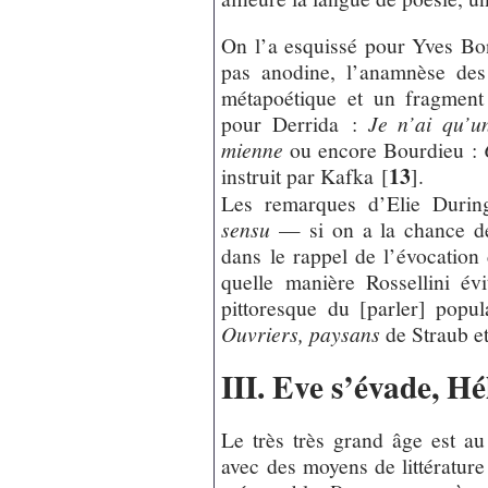
On l’a esquissé pour Yves Bon
pas anodine, l’anamnèse de
métapoétique et un fragment 
pour Derrida :
Je n’ai qu’u
mienne
ou encore Bourdieu :
13
instruit par Kafka
[
]
.
Les remarques d’Elie Durin
sensu
— si on a la chance de
dans le rappel de l’évocation
quelle manière Rossellini évi
pittoresque du [parler] popu
Ouvriers, paysans
de Straub et
III. Eve s’évade, H
Le très très grand âge est au
avec des moyens de littérature