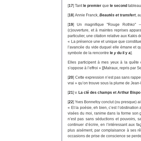
[
17
]
Tant
le premier
que
le second
tableau
[
18
]
Annie Franck,
Beautés et transfert
, 
[
19
]
Un magnifique "Rouge Rothko
(c)ouverture, et à maintes reprises appar
particulier, une citation relative aux Kakis 
« La présence une et unique que constitue 
l’avancée du vide duquel elle émane et 
symbole de la rencontre
le
y
du il y a
].
Elles participent à mes yeux à la quête 
s’oppose à l’effroi » [[Malraux, repris par 
[
20
]
Cette expression n’est pas sans rappel
vrai » qu’on trouve sous la plume de Jean
[
21
]
v.
La clé des champs et Arthur Bispo
[
22
]
Yves Bonnefoy conclut (ou presque) a
« Et la poésie, eh bien, c’est l’obstination
visées du moi, ranime dans la forme son gr
n’est pas sans séductions et pouvoirs, sa
continuer d’écrire, en l’intéressant aux fa
plus aisément, par complaisance à ses rêv
occasions de prise de conscience se perde