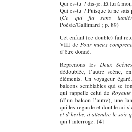
Qui es-tu ? dis-je. Et lui à moi,
Qui es-tu ? Puisque tu ne sais 
(
Ce qui fut sans lumièr
Poésie/Gallimard ; p. 89)
Cet enfant (ce double) fait re
VIII de
Pour mieux compren
d’être donné.
Reprenons les
Deux Scène
dédoublée, l’autre scène, e
éléments. Un voyageur égaré
balcons semblables qui se fo
qui rappelle celui de
Royauté
(d’un balcon l’autre), une la
qui les regarde et dont le cri s
et d’herbe, à attendre le soir 
4
qui l’interroge.
[
]