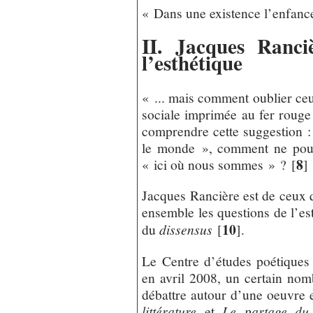
« Dans une existence l’enfance 
II. Jacques Ranci
l’esthétique
« ... mais comment oublier ceux
sociale imprimée au fer rouge 
comprendre cette suggestion :
le monde », comment ne pourra
8
« ici où nous sommes » ?
[
]
Jacques Rancière est de ceux q
ensemble les questions de l’est
10
du
dissensus
[
]
.
Le Centre d’études poétiques
en avril 2008, un certain nom
débattre autour d’une oeuvre 
littérature
et
Le partage du 