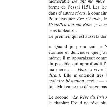
mémorable
Devant ma mère
15
forme de l’essai
[
]
. Les le
dans d’autres récits, à connaît
Pour évoquer
Eve s’évade
, l
Urine/Ich bin ein Ruin
(
« à m
trois tableaux :
Le premier, qui est aussi la de
« Quand je prononçai le No
étonnée et délicieuse que j’a
même, il m’apparaissait comme
du possible qui approfondit l’i
ma mère : —
Peux
-tu vivre 
disant
. Elle m’entendit très
moindre hésitation
, ceci : — 
fait. Moi ça ne me dérange pas
Le second :
Le Rêve du Priso
le chapitre Freud ne rêve pl