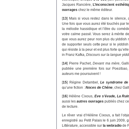
Jacques Rancière,
L’inconscient esthéti
ouvrages
chez le même éditeur.
[
13
]
Mais si vous restez dans le silence, 
Une fois que vous aurez été touchés par le y
la mélodie hassidique et l’être du comédi
votre calme passé. Vous serez à mérite de r
que vous aurez peur non plus du yiddish
de supporter seuls cette peur si le yidd
qui résiste à la peur et est plus forte qu’e
in Franz Kafka,
Discours sur la langue yidd
[
14
]
Pierre Pachet,
Devant ma mère
, Gal
publiée une première fois sur Poezibao,
auteurs me poursuivent !
[
15
]
Régine Detambel,
Le syndrome de
qu’une fiction :
Noces de Chêne
, chez Gal
[
16
]
Hélène Cixous,
Eve s’évade, La Ruin
aussi les
autres ouvrages
publiés chez ce
de lecture.
Le rêver vrai d’Hélène Cixous, a fait l’obje
enregistré au Petit Palais le 6 juin 2009,
Littérature, accessible sur
la webradio
de F