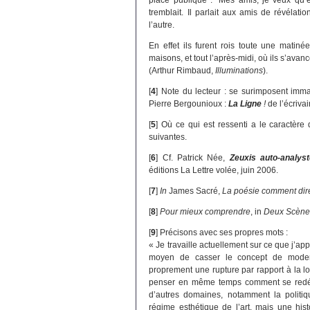
tremblait. Il parlait aux amis de révélati
l’autre.
En effet ils furent rois toute une matiné
maisons, et tout l’après-midi, où ils s’ava
(Arthur Rimbaud,
Illuminations
).
[
4
]
Note du lecteur : se surimposent imm
Pierre Bergounioux :
La Ligne
!
de l’écrivai
[
5
]
Où ce qui est ressenti a le caractère d
suivantes.
[
6
]
Cf. Patrick Née,
Zeuxis auto-analyst
éditions La Lettre volée, juin 2006.
[
7
]
In
James Sacré,
La poésie comment dir
[
8
]
Pour mieux comprendre
, in
Deux Scène
[
9
]
Précisons avec ses propres mots :
« Je travaille actuellement sur ce que j’app
moyen de casser le concept de modern
proprement une rupture par rapport à la l
penser en même temps comment se redéfin
d’autres domaines, notamment la politiq
régime esthétique de l’art, mais une hist