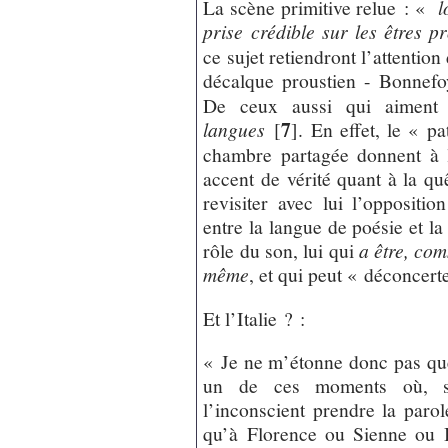
La scène primitive relue : «
l
prise crédible sur les êtres p
ce sujet retiendront l’attention
décalque proustien - Bonnef
De ceux aussi qui aimen
7
langues
[
]
. En effet, le « pa
chambre partagée donnent à 
accent de vérité quant à la qu
revisiter avec lui l’oppositi
entre la langue de poésie et la
rôle du son, lui qui
a être, comm
même
, et qui peut « déconcert
Et l’Italie ? :
« Je ne m’étonne donc pas que
un de ces moments où, se
l’inconscient prendre la parol
qu’à Florence ou Sienne ou B