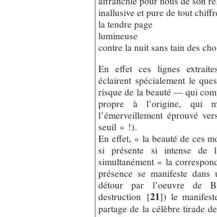
affranchie pour nous de son reli
inallusive et pure de tout chiffr
la tendre page
lumineuse
contre la nuit sans tain des ch
En effet ces lignes extrai
éclairent spécialement le qu
risque de la beauté — qui com
propre à l’origine, qui m
l’émerveillement éprouvé ver
seuil » !).
En effet, « la beauté de ces m
si présente si intense de 
simultanément « la correspon
présence se manifeste dans 
détour par l’oeuvre de B
21
destruction
[
]
) le manifest
partage de la célèbre tirade 