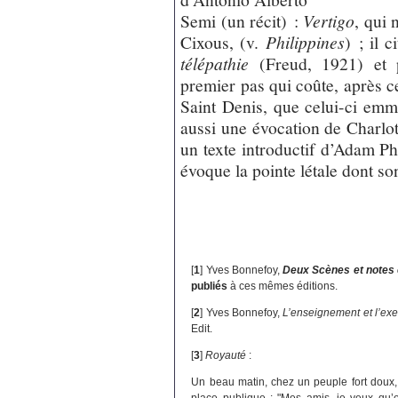
Semi (un récit) :
Vertigo
, qui 
Cixous, (v.
Philippines
) ; il 
télépathie
(Freud, 1921) et p
premier pas qui coûte, après ce
Saint Denis, que celui-ci emm
aussi une évocation de Charlot
un texte introductif d’Adam Ph
évoque la pointe létale dont s
[
1
]
Yves Bonnefoy,
Deux Scènes et notes 
publiés
à ces mêmes éditions.
[
2
]
Yves Bonnefoy,
L’enseignement et l’ex
Edit.
[
3
]
Royauté
:
Un beau matin, chez un peuple fort doux
place publique : "Mes amis, je veux qu’ell