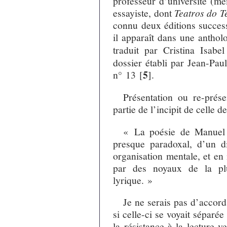
professeur d’université (mé
essayiste, dont
Teatros do 
connu deux éditions success
il apparaît dans une antho
traduit par Cristina Isabe
dossier établi par Jean-Pau
5
n° 13
[
]
.
Présentation ou re-prés
partie de l’incipit de celle 
« La poésie de Manuel 
presque paradoxal, d’un di
organisation mentale, et e
par des noyaux de la plu
lyrique. »
Je ne serais pas d’accor
si celle-ci se voyait séparée 
la résistance à la lecture v