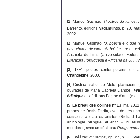
[
1
]
Manuel Gusmão,
Théâtres du temps
, 
Barrento, éditions
Vagamundo
, p. 20.
Tea
2002.
[
2
]
Manuel Gusmão,
“A poesia é o que 
pela chama de cada sílaba
” (le titre de cet
Anchieta de Lima (Universidade Federa
Literatura Portuguesa e Africana da UFF
, 
[
3
]
18+1 poètes contemporains de lan
Chandeigne
, 2000.
[
4
]
Cristina Isabel de Melo, plasticienne,
ouvrages de Maria Gabriela Llansol :
Fin
édénique
aux éditions Pagine d’arte (v. au
[
5
]
Le préau des collines n° 13
, mai 2012
propos de Denis Dartin, avec de très nomb
consacré à d’autres artistes (Richard La
anthologie bilingue, et enfin « Ici auss
mondes », avec un très beau
Renga amœ
[
6
]
Théâtres du temps
, op. cit., p. 31. P