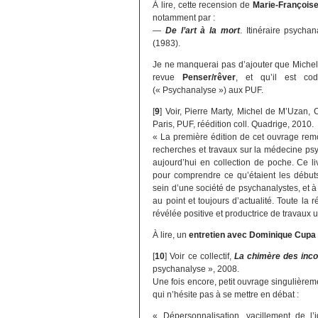
À lire, cette recension de
Marie-François
notamment par :
—
De l’art à la mort
. Itinéraire psycha
(1983).
Je ne manquerai pas d’ajouter que Michel 
revue
Penser/rêver
, et qu’il est cod
(« Psychanalyse ») aux PUF.
[
9
]
Voir, Pierre Marty, Michel de M’Uzan, 
Paris, PUF, réédition coll. Quadrige, 2010.
« La première édition de cet ouvrage re
recherches et travaux sur la médecine psy
aujourd’hui en collection de poche. Ce li
pour comprendre ce qu’étaient les débu
sein d’une société de psychanalystes, et à 
au point et toujours d’actualité. Toute la 
révélée positive et productrice de travaux ul
À lire, un
entretien avec Dominique Cupa
[
10
]
Voir ce collectif,
La chimère des inco
psychanalyse », 2008.
Une fois encore, petit ouvrage singulièrem
qui n’hésite pas à se mettre en débat :
« Dépersonnalisation, vacillement de l’i