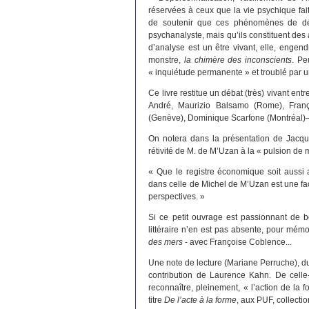
réservées à ceux que la vie psychique fai
de soutenir que ces phénomènes de dés
psychanalyste, mais qu’ils constituent des
d’analyse est un être vivant, elle, engen
monstre,
la chimère des inconscients
. Pe
« inquiétude permanente » et troublé par 
Ce livre restitue un débat (très) vivant en
André, Maurizio Balsamo (Rome), Fran
(Genève), Dominique Scarfone (Montréal)
On notera dans la présentation de Jacques
rétivité de M. de M’Uzan à la « pulsion de m
« Que le registre économique soit aussi 
dans celle de Michel de M’Uzan est une faço
perspectives. »
Si ce petit ouvrage est passionnant de b
littéraire n’en est pas absente, pour mé
des mers
- avec Françoise Coblence...
Une note de lecture (Mariane Perruche), 
contribution de Laurence Kahn. De celle-c
reconnaître, pleinement, « l’action de la
titre
De l’acte à la forme
, aux PUF, collectio