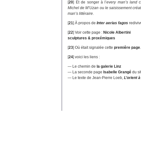
[
20
]
Et de songer à l’
every man’s land
c
Michel de M’Uzan ou le saisissement créa
man’s littéraire
.
[
21
]
À propos de
Inter aerias fagos
rediviv
[
22
]
Voir cette page :
Nicole Albertini
sculptures & proxémiques
[
23
]
Où était signalée cette
première page
[
24
]
voici les liens :
— Le chemin de
la galerie Linz
— La seconde page
Isabelle Grangé
du si
— Le texte de Jean-Pierre Loeb,
L’orient 