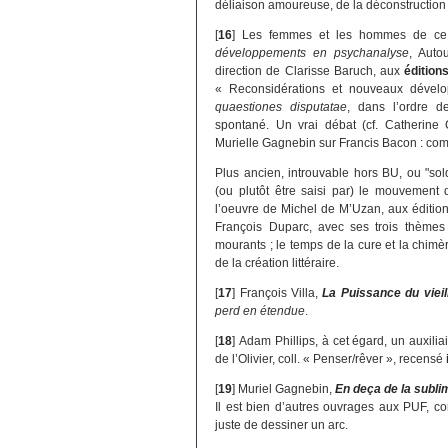
déliaison amoureuse, de la déconstruction d
[
16
]
Les femmes et les hommes de ce b
développements en psychanalyse
, Auto
direction de Clarisse Baruch, aux
édition
« Reconsidérations et nouveaux dével
quaestiones disputatae
, dans l’ordre d
spontané. Un vrai débat (cf. Catherine 
Murielle Gagnebin sur Francis Bacon : comm
Plus ancien, introuvable hors BU, ou "sol
(ou plutôt être saisi par) le mouvement
l’oeuvre de Michel de M’Uzan, aux édition
François Duparc, avec ses trois thème
mourants ; le temps de la cure et la chimèr
de la création littéraire.
[
17
]
François Villa,
La Puissance du vieill
perd en étendue
.
[
18
]
Adam Phillips, à cet égard, un auxiliair
de l’Olivier, coll. « Penser/rêver », recensé
[
19
]
Muriel Gagnebin,
En deça de la sublim
Il est bien d’autres ouvrages aux PUF, c
juste de dessiner un arc.