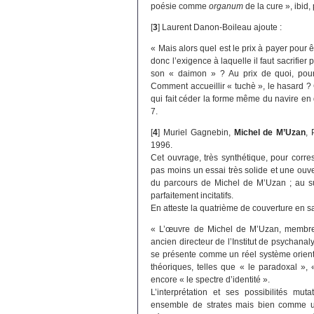
poésie comme
organum
de la cure », ibid,
[
3
]
Laurent Danon-Boileau ajoute :
« Mais alors quel est le prix à payer pour êt
donc l’exigence à laquelle il faut sacrifier 
son « daimon » ? Au prix de quoi, pour 
Comment accueillir « tuchè », le hasard ?
qui fait céder la forme même du navire en d
7.
[
4
]
Muriel Gagnebin,
Michel de M’Uzan
, 
1996.
Cet ouvrage, très synthétique, pour corre
pas moins un essai très solide et une ouv
du parcours de Michel de M’Uzan ; au su
parfaitement incitatifs.
En atteste la quatrième de couverture en sa
« L’œuvre de Michel de M’Uzan, membre t
ancien directeur de l’Institut de psychanal
se présente comme un réel système orienté 
théoriques, telles que « le paradoxal », 
encore « le spectre d’identité ».
L’interprétation et ses possibilités 
ensemble de strates mais bien comme un 