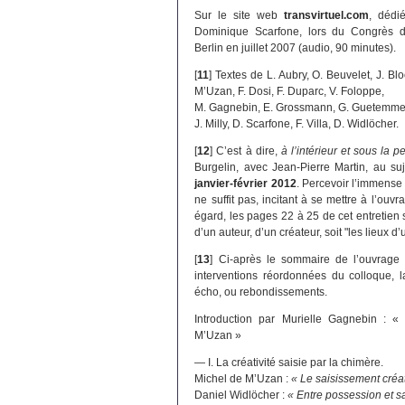
Sur le site web
transvirtuel.com
, dédi
Dominique Scarfone, lors du Congrès de 
Berlin en juillet 2007 (audio, 90 minutes).
[
11
]
Textes de L. Aubry, O. Beuvelet, J. Bl
M’Uzan, F. Dosi, F. Duparc, V. Foloppe,
M. Gagnebin, E. Grossmann, G. Guetemme, B
J. Milly, D. Scarfone, F. Villa, D. Widlöcher.
[
12
]
C’est à dire,
à l’intérieur et sous la p
Burgelin, avec Jean-Pierre Martin, au s
janvier-février 2012
. Percevoir l’immense 
ne suffit pas, incitant à se mettre à l’ouvr
égard, les pages 22 à 25 de cet entretien 
d’un auteur, d’un créateur, soit "les lieux d’
[
13
]
Ci-après le sommaire de l’ouvrage p
interventions réordonnées du colloque, 
écho, ou rebondissements.
Introduction par Murielle Gagnebin : «
M’Uzan »
— I. La créativité saisie par la chimère.
Michel de M’Uzan :
« Le saisissement créa
Daniel Widlöcher :
« Entre possession et s