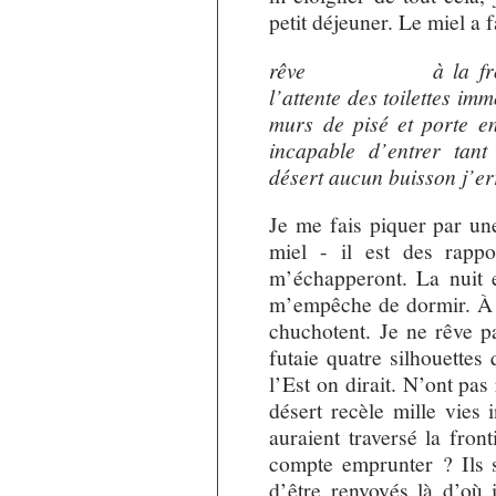
petit déjeuner. Le miel a 
rêve à la frontière
l’attente des toilettes i
murs de pisé et porte en
incapable d’entrer tant 
désert aucun buisson j’er
Je me fais piquer par un
miel - il est des rappo
m’échapperont. La nuit e
m’empêche de dormir. À m
chuchotent. Je ne rêve p
futaie quatre silhouettes
l’Est on dirait. N’ont pa
désert recèle mille vies
auraient traversé la fron
compte emprunter ? Ils se
d’être renvoyés là d’où i