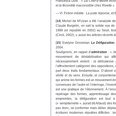
Francesca Dosi
: « Du Chef-d’œuvre incon
et la fécondité inaccessible chez Rivette ».
— VI. Fiction inédite :
La juste réponse
, et
[
14
]
Michel de M’Uzan a été l’analyste d
Claude Burgelin, on sait la solide vue d
1988 (et republié en 2002) au Seuil, t
(Circé, 2002), v. aussi les articles récents
[
15
]
Evelyne Grossman
La Défiguration
,
2004.
Soulignons, en rappel d’
admiration
: « Je
mouvement de déstabilisation qui af
nécessairement violent :
la délicatesse
a
l’affrontement catégoriel des oppositions,
part deux traits fondamentaux. D’abord 
vérité et du sens. Ensuite, et conjointeme
qui anime les formes est un mouvement érot
convenues de l’autre et l’interroge, l’invent
est une pratique de l’étonnement. À l’enc
repérage des formes, apprentissage de
empreintes, la défiguration est tout à
(« sempiternelle », aurait dit Artaud) des fo
pas donc, se conformer mais délier, dépla
écritures modernes réputées difficiles : l