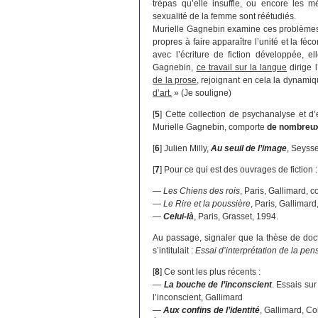
trépas qu’elle insuffle, ou encore les m
sexualité de la femme sont réétudiés.
Murielle Gagnebin examine ces problèmes 
propres à faire apparaître l’unité et la féc
avec l’écriture de fiction développée, e
Gagnebin,
ce travail sur la langue
dirige l
de la prose
, rejoignant en cela la dynami
d’art.
» (Je souligne)
[
5
]
Cette collection de psychanalyse et d’
Murielle Gagnebin, comporte
de nombreux
[
6
]
Julien Milly,
Au seuil de l’image
, Seyss
[
7
]
Pour ce qui est des ouvrages de fiction :
—
Les Chiens des rois
, Paris, Gallimard, 
—
Le Rire et la poussière
, Paris, Gallimard
—
Celui-là
, Paris, Grasset, 1994.
Au passage, signaler que la thèse de do
s’intitulait :
Essai d’interprétation de la pe
[
8
]
Ce sont les plus récents :
—
La bouche de l’inconscient
. Essais sur
l’inconscient, Gallimard
—
Aux confins de l’identité
, Gallimard, C