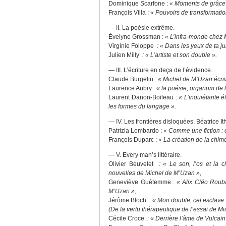
Dominique Scarfone :
« Moments de grâce :
François Villa :
« Pouvoirs de transformatio
— II. La poésie extrême.
Évelyne Grossman :
« L’infra-monde chez
Virginie Foloppe
: « Dans les yeux de ta ju
Julien Milly
: « L’artiste et son double ».
— III. L’écriture en deça de l’évidence.
Claude Burgelin :
« Michel de M’Uzan écri
Laurence Aubry :
« la poésie, organum de 
Laurent Danon-Boileau :
« L’inquiétante é
les formes du langage ».
— IV. Les frontières disloquées. Béatrice Ith
Patrizia Lombardo :
« Comme une fiction :
François Duparc :
« La création de la chim
— V. Every man’s littéraire.
Olivier Beuvelet
: « Le son, l’os et la c
nouvelles de Michel de M’Uzan »
,
Geneviève Guétemme :
« Alix Cléo Roub
M’Uzan »
,
Jérôme Bloch
: « Mon double, cet esclave
(De la vertu thérapeutique de l’essai de M
Cécile Croce
: « Derrière l’âme de Vulcain