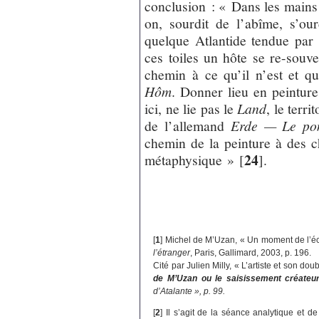
conclusion : « Dans les mains 
on, sourdit de l’abîme, s’ou
quelque Atlantide tendue par l
ces toiles un hôte se re-sou
chemin à ce qu’il n’est et q
Hôm
. Donner lieu en peintur
ici, ne lie pas le
Land
, le terri
de l’allemand
Erde — Le po
chemin de la peinture à des c
24
métaphysique »
[
]
.
[
1
]
Michel de M’Uzan, « Un moment de l’écritu
l’étranger
, Paris, Gallimard, 2003, p. 196.
Cité par Julien Milly, « L’artiste et son dou
de M’Uzan ou le saisissement créateu
d’Atalante », p. 99.
[
2
]
Il s’agit de la séance analytique et 