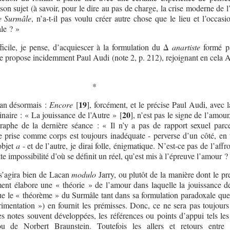
 son sujet (à savoir, pour le dire au pas de charge, la crise moderne de 
e Surmâle
, n’a-t-il pas voulu créer autre chose que le lieu et l’occas
ale ? »
fficile, je pense, d’acquiescer à la formulation du Δ
anartiste
formé pa
propose incidemment Paul Audi (note 2, p. 212), rejoignant en cela 
*
19
can désormais :
Encore
[
]
, forcément, et le précise Paul Audi, avec 
20
inaire : « La jouissance de l’Autre »
[
]
, n’est pas le signe de l’amour
graphe de la dernière séance : « Il n’y a pas de rapport sexuel parc
e prise comme corps est toujours inadéquate - perverse d’un côté, en 
’objet
a
- et de l’autre, je dirai folle, énigmatique. N’est-ce pas de l’aff
tte impossibilité d’où se définit un réel, qu’est mis à l’épreuve l’amour ?
 s’agira bien de Lacan
modulo
Jarry, ou plutôt de la manière dont le pr
ent élabore une « théorie » de l’amour dans laquelle la jouissance de
ue le « théorème » du Surmâle tant dans sa formulation paradoxale que
imentation ») en fournit les prémisses. Donc, ce ne sera pas toujours 
es notes souvent développées, les références ou points d’appui tels les
de Norbert Braunstein. Toutefois les allers et retours entre l