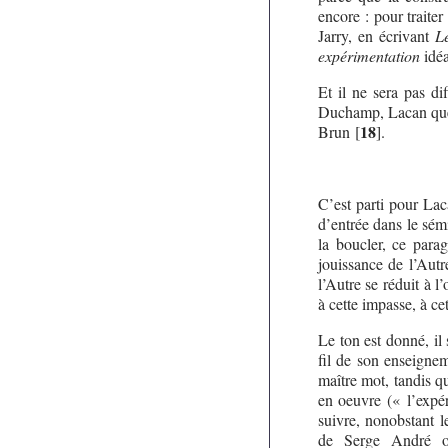
encore : pour traiter
Jarry, en écrivant
L
expérimentation
idé
Et il ne sera pas di
Duchamp, Lacan que 
18
Brun
[
]
.
C’est parti pour La
d’entrée dans le sém
la boucler, ce para
jouissance de l’Autr
l’Autre se réduit à l
à cette impasse, à ce
Le ton est donné, il
fil de son enseignem
maître mot, tandis q
en oeuvre (« l’expér
suivre, nonobstant l
de Serge André ou 