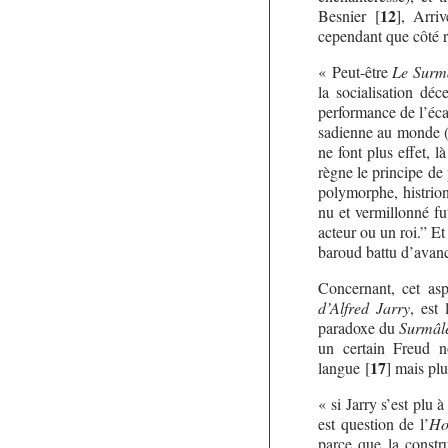
12
Besnier
[
]
, Arriv
cependant que côté
« Peut-être
Le Surm
la socialisation déc
performance de l’écar
sadienne au monde (à
ne font plus effet, 
règne le principe de 
polymorphe, histrion
nu et vermillonné f
acteur ou un roi.” E
baroud battu d’avanc
Concernant, cet as
d’Alfred Jarry
, est
paradoxe du
Surmâ
un certain Freud n
17
langue
[
]
mais plus
« si Jarry s’est plu à
est question de l’
Ho
parce que la constr