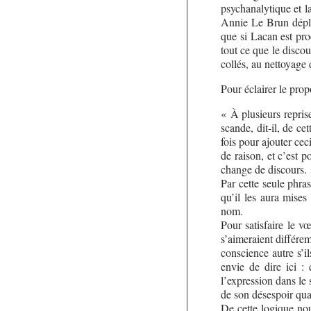
psychanalytique et l
Annie Le Brun déplo
que si Lacan est pro
tout ce que le disco
collés, au nettoyage
Pour éclairer le prop
« À plusieurs repri
scande, dit-il, de ce
fois pour ajouter cec
de raison, et c’est p
change de discours.
Par cette seule phra
qu’il les aura mise
nom.
Pour satisfaire le v
s’aimeraient différe
conscience autre s’i
envie de dire ici :
l’expression dans le
de son désespoir qua
De cette logique no