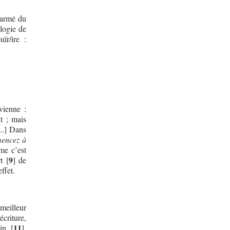
 armé du
logie de
ïr/ire :
vienne :
t ; mais
..] Dans
mencez à
me c’est
9
t
[
]
de
ffet.
 meilleur
criture,
11
in
[
]
,