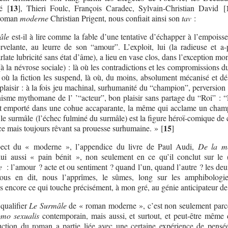
13
é
[
]
, Thieri Foulc, François Caradec, Sylvain-Christian David
[
 roman
moderne
Christian Prigent, nous confiait ainsi son
tav
:
âle
est-il à lire comme la fable d’une tentative d’échapper à l’empoiss
ervelante, au leurre de son “amour”. L’exploit, lui (la radieuse et a-
late lubricité sans état d’âme), a lieu en vase clos, dans l’exception mo
 la névrose sociale) : là où les contradictions et les compromissions 
là où la fiction les suspend, là où, du moins, absolument mécanisé et dé
plaisir : à la fois jeu machinal, surhumanité du “champion”, perversion 
isme mythomane de l’ ’“acteur”, bon plaisir sans partage du “Roi” : “
ut emporté dans une cohue accaparante, la même qui acclame un cham
t le surmâle (l’échec fulminé du surmâle) est la figure héroï-comique de
15
e mais toujours rêvant sa prouesse surhumaine. »
[
]
pect du « moderne », l’appendice du livre de Paul Audi,
De la mo
 lui aussi « pain bénit », non seulement en ce qu’il conclut sur le 
le
: l’amour ? acte et ou sentiment ? quand l’un, quand l’autre ? les de
ous en dit, nous l’apprîmes, le sûmes, long sur les amphibologi
 encore ce qui touche précisément, à mon gré, au génie anticipateur de 
 qualifier
Le Surmâle
de « roman moderne », c’est non seulement parce
mo sexualis
contemporain, mais aussi, et surtout, et peut-être même 
uction du roman a partie liée avec une certaine expérience de pensé