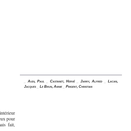
_
Audi, Paul
_
Castanet, Hervé
_
Jarry, Alfred
_
Lacan,
Jacques
_
Le Brun, Annie
_
Prigent, Christian
ntérieur
yeux pour
is fait,