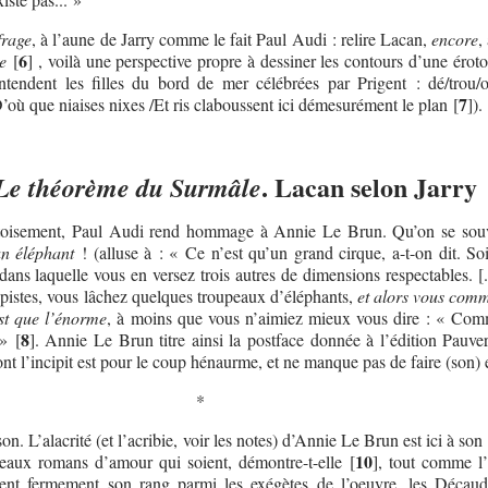
frage
, à l’aune de Jarry comme le fait Paul Audi : relire Lacan,
encore
,
6
e
[
]
, voilà une perspective propre à dessiner les contours d’une éroto
ntendent les filles du bord de mer célébrées par Prigent : dé/trou/ou
7
 (D’où que niaises nixes /Et ris claboussent ici démesurément le plan
[
]
).
. Lacan selon Jarry
Le théorème du Surmâle
rtoisement, Paul Audi rend hommage à Annie Le Brun. Qu’on se sou
n éléphant
! (alluse à : « Ce n’est qu’un grand cirque, a-t-on dit. Soi
ans laquelle vous en versez trois autres de dimensions respectables. [.
 pistes, vous lâchez quelques troupeaux d’éléphants,
et alors vous com
est que l’énorme
, à moins que vous n’aimiez mieux vous dire : « Com
8
 »
[
]
. Annie Le Brun titre ainsi la postface donnée à l’édition Pauver
nt l’incipit est pour le coup hénaurme, et ne manque pas de faire (son) e
*
on. L’alacrité (et l’acribie, voir les notes) d’Annie Le Brun est ici à son
10
beaux romans d’amour qui soient, démontre-t-elle
[
]
, tout comme l’é
tient fermement son rang parmi les exégètes de l’oeuvre, les Décaud