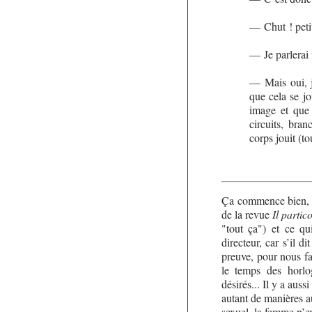
— Chut ! petite
— Je parlerai 
— Mais oui, j
que cela se jo
image et qu
circuits, bra
corps jouit (to
Ça commence bien, e
de la revue
Il partic
"tout ça") et ce qu
directeur, car s’il di
preuve, pour nous fa
le temps des horlo
désirés... Il y a aus
autant de manières au
sexuel, la femme n’ex