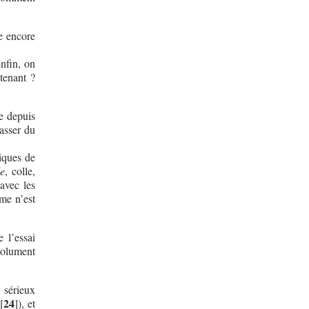
e encore
Enfin, on
ntenant ?
e depuis
passer du
iques de
e
, colle,
avec les
me n’est
 l’essai
solument
 sérieux
24
[
]
), et