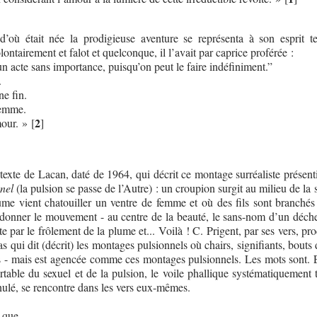
’où était née la prodigieuse aventure se représenta à son esprit te
ontairement et falot et quelconque, il l’avait par caprice proférée :
n acte sans importance, puisqu’on peut le faire indéfiniment.”
.
ne fin.
Femme.
2
mour. »
[
]
texte de Lacan, daté de 1964, qui décrit ce montage surréaliste présent
nnel
(la pulsion se passe de l’Autre) : un croupion surgit au milieu de la
me vient chatouiller un ventre de femme et où des fils sont branchés
onner le mouvement - au centre de la beauté, le sans-nom d’un déchet.
te par le frôlement de la plume et... Voilà ! C. Prigent, par ses vers, pr
as qui dit (décrit) les montages pulsionnels où chairs, signifiants, bouts
s - mais est agencée comme ces montages pulsionnels. Les mots sont. E
rtable du sexuel et de la pulsion, le voile phallique systématiquement 
ulé, se rencontre dans les vers eux-mêmes.
que...