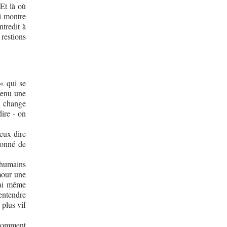
 Et là où
i montre
tredit à
 restions
 « qui se
venu une
on change
dire - on
veux dire
donné de
 humains
amour une
’ai même
entendre
 plus vif
 Comment