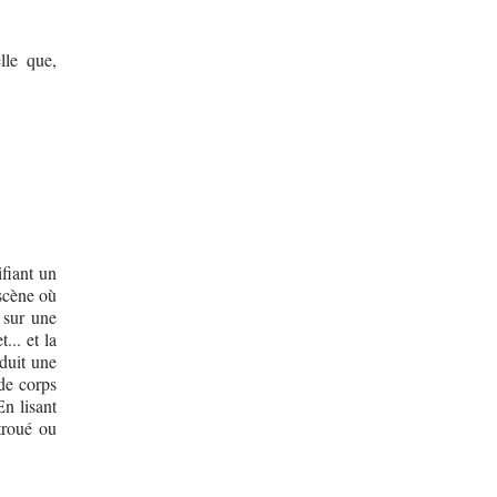
lle que,
ifiant un
 scène où
 sur une
.. et la
oduit une
 de corps
n lisant
troué ou