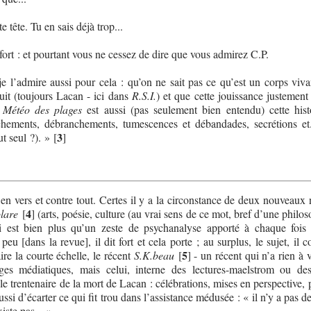
 tête. Tu en sais déjà trop...
fort : et pourtant vous ne cessez de dire que vous admirez C.P.
e l’admire aussi pour cela : qu’on ne sait pas ce qu’est un corps viva
uit (toujours Lacan - ici dans
R.S.I.
) et que cette jouissance justement
e
Météo des plages
est aussi (pas seulement bien entendu) cette hist
nchements, débranchements, tumescences et débandades, secrétions et.
3
ut seul ?). »
[
]
n vers et contre tout. Certes il y a la circonstance de deux nouveaux
4
olare
[
]
(arts, poésie, culture (au vrai sens de ce mot, bref d’une philo
i est bien plus qu’un zeste de psychanalyse apporté à chaque fois
t peu [dans la revue], il dit fort et cela porte ; au surplus, le sujet, il c
5
ire la courte échelle, le récent
S.K.beau
[
]
- un récent qui n’a rien à 
ges médiatiques, mais celui, interne des lectures-maelstrom ou de
si le trentenaire de la mort de Lacan : célébrations, mises en perspective, 
ssi d’écarter ce qui fit trou dans l’assistance médusée : « il n’y a pas d
iste pas... »