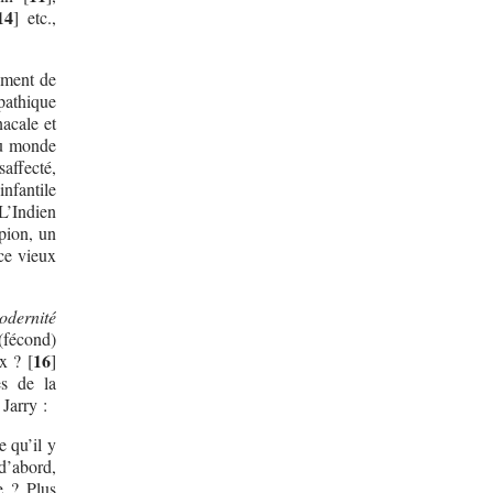
14
]
etc.,
ement de
pathique
nacale et
du monde
saffecté,
infantile
L’Indien
pion, un
 ce vieux
dernité
(fécond)
16
ux ?
[
]
es de la
Jarry :
 qu’il y
d’abord,
e ? Plus