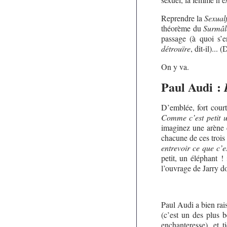
Reprendre la
Sexual
théorème du
Surmâl
passage (à quoi s’e
détrouïre
, dit-il)...
On y va.
Paul Audi :
D’emblée, fort cou
Comme c’est petit u
imaginez une arène d
chacune de ces trois
entrevoir ce que c’
petit, un éléphant !
l’ouvrage de Jarry do
Paul Audi a bien rais
(c’est un des plus 
enchanteresse), et 