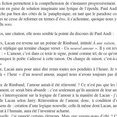
a fiction permettent à la compréhension de s’instaurer progressivement.
ie en guise de solution imaginaire une lyrique de l’éperdu, Paul Aud
che par bien des côtés de la ’pataphysique, en tant que le paradoxe con
urs ne cesse de reformer en termes d’
être
, il s’achemine, quoique nous y
 du
sens
.
os, une citation, elle nous semble la pointe du discours de Paul Audi :
ses, Lacan est revenu sur un poème de Rimbaud, intitulé
À une raison
,
tte réplique qui termine chaque verset -
Un nouvel amour
». Il y est re
i : « L’amour, c’est dans ce texte le signe, pointé comme tel, de ce qu’
ourquoi le poète s’adresse à cette raison. On change de raison, c’est-à-
 »
se, Lacan aura pour ainsi dire remis toutes nos pendules à l’heure. Je 
s à « l’heur » d’un nouvel amour, auquel nous n’avons toujours pas 
œu de Rimbaud, l’amour aurait-il été réinventé ? Ce n’est pas que les
mment, ce serait bien absurde ; c’est seulement qu’ils auraient de leur 
ls s’interrogeaient sur la logique de l’amour à la manière de Lacan - j
 de Lacan selon Jarry. Réinvention de l’amour, donc, à condition d’
 sens de : création d’une logique nouvelle, celle-là même dont Lacan, au
nt à l’humain, aura été l’inventeur acharné.
uvelle, j’ai rappelé certains éléments. Mais que savons-nous d’elle ?