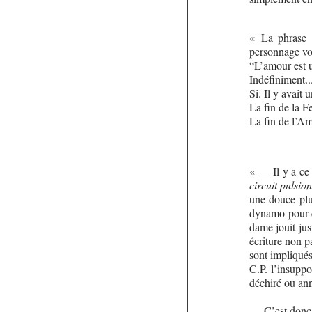
« La phrase d
personnage vol
“L’amour est u
Indéfiniment..
Si. Il y avait u
La fin de la 
La fin de l’A
« — Il y a ce 
circuit pulsio
une douce plu
dynamo pour d
dame jouit jus
écriture non p
sont impliqué
C.P. l’insuppo
déchiré ou ann
— C’est donc 