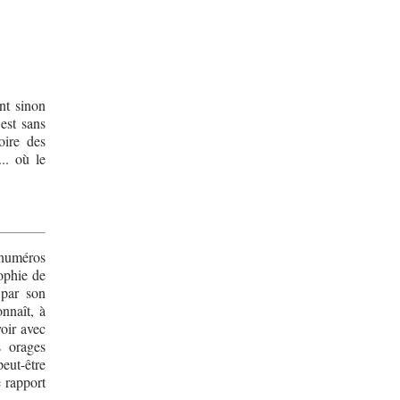
nt sinon
 est sans
oire des
.. où le
 numéros
sophie de
 par son
onnaît, à
voir avec
s orages
peut-être
e rapport