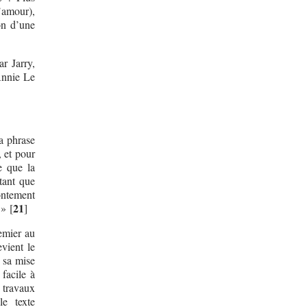
l’amour),
ion d’une
r Jarry,
Annie Le
la phrase
, et pour
e que la
tant que
rontement
21
 »
[
]
emier au
vient le
 sa mise
facile à
 travaux
e texte