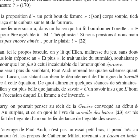
mesure ? » (170)
 la proposition d’« un petit bout de femme » : [son] corps souple, tièd
laça et le culbuta sur le lit de fourrure.
eune femme susurra, dans un baiser qui lui fit bourdonner l’oreille : « 
i, pour être agréable à... M. Théophraste ! Si nous pensions à nous mai
22
 pas encore aimés...
pour le plaisir ! »
[
]
 ici le propos bascule, on y lit qu’Ellen, maîtresse du jeu, sans dout
lus loin (réponse au « Et plus », le trait unaire du surmâle), souhaitant 
mour que l’on
fait
à celui incalculable de l’amour qu’on
éprouve
.
ne serait plus du semblant, Paul Audi reprend les quatre schèmes quant
 par Lacan, constatant combien le déroulement de l’intrigue du
Surmâl
re à cette équation. De quoi alimenter quelques séances de séminaires 
llen y est plus belle que jamais, de savoir « d’un savoir insu que
L
’hom
à l’occasion duquel
L
a femme a été inventée. »
Jarry, on pourrait penser au récit de la
Genèse
convoqué au début de
23
. Au surplus, et ce en quoi le livre du
surmâle des lettres
[
]
est ré
ait de l’égalité d’amour le fer de lance de l’égalité des sexes...
’ouvrage de Paul Audi, n’est pas un essai petit-bras, il prend très au
amour (cf. les propos de Catherine Millot, revenant sur
Lacan en Italie