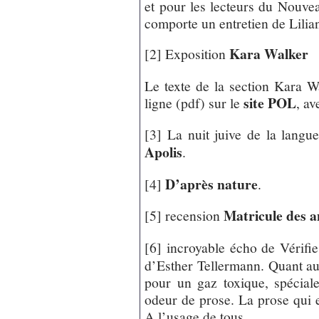
et pour les lecteurs du Nouve
comporte un entretien de Lili
Kara Walker
[2] Exposition
Le texte de la section Kara W
site POL
ligne (pdf) sur le
, a
[3] La nuit juive de la langu
Apolis
.
D’après nature
[4]
.
Matricule des a
[5] recension
[6] incroyable écho de Vérifi
d’Esther Tellermann. Quant au
pour un gaz toxique, spécial
odeur de prose. La prose qui 
A l’usage de tous.