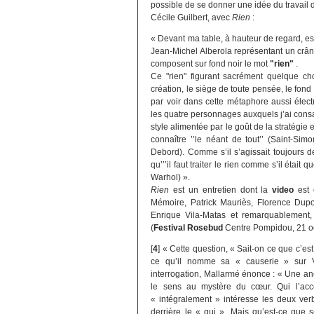
possible de se donner une idée du travail 
Cécile Guilbert, avec
Rien
:
« Devant ma table, à hauteur de regard, e
Jean-Michel Alberola représentant un crâ
composent sur fond noir le mot
"rien"
.
Ce "rien" figurant sacrément quelque c
création, le siège de toute pensée, le fond d
par voir dans cette métaphore aussi électr
les quatre personnages auxquels j’ai consa
style alimentée par le goût de la stratégie 
connaître ’’le néant de tout’’ (Saint-Sim
Debord). Comme s’il s’agissait toujours d
qu’’’il faut traiter le rien comme s’il étai
Warhol) ».
Rien
est un entretien dont la
video
est 
Mémoire, Patrick Mauriès, Florence Dupo
Enrique Vila-Matas et remarquablement
(
Festival Rosebud
Centre Pompidou, 21 o
[
4
]
« Cette question, « Sait-on ce que c’est
ce qu’il nomme sa « causerie » sur V
interrogation, Mallarmé énonce : « Une anc
le sens au mystère du cœur. Qui l’acco
« intégralement » intéresse les deux verb
derrière le « qui ». Mais qu’est-ce que s