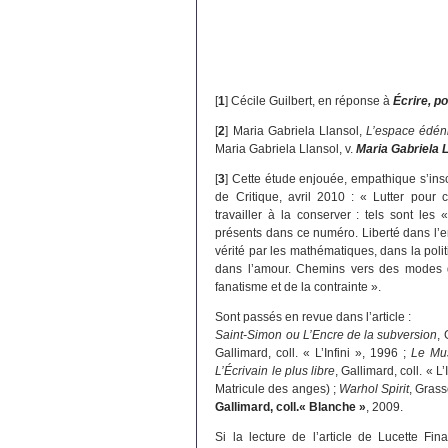
[
1
]
Cécile Guilbert, en réponse à
Écrire, p
[
2
]
Maria Gabriela Llansol,
L’espace édén
Maria Gabriela Llansol, v.
Maria Gabriela Ll
[
3
]
Cette étude enjouée, empathique s’ins
de Critique, avril 2010 : « Lutter pour c
travailler à la conserver : tels sont les
présents dans ce numéro. Liberté dans l’e
vérité par les mathématiques, dans la polit
dans l’amour. Chemins vers des modes d
fanatisme et de la contrainte ».
Sont passés en revue dans l’article :
Saint-Simon ou L’Encre de la subversion
, 
Gallimard, coll. « L’Infini », 1996 ;
Le Mu
L’Écrivain le plus libre
, Gallimard, coll. « L’
Matricule des anges) ;
Warhol Spirit
, Grass
Gallimard, coll.« Blanche »
, 2009.
Si la lecture de l’article de Lucette F