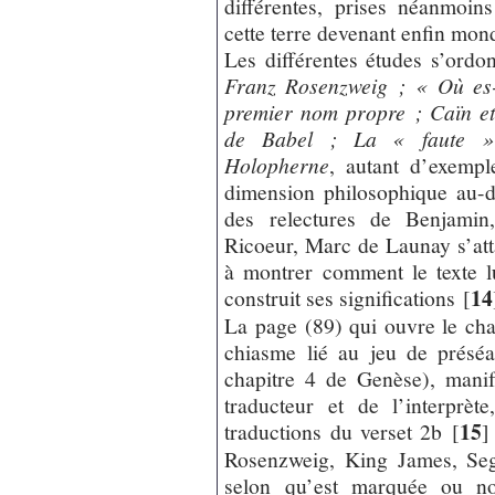
différentes, prises néanmoin
cette terre devenant enfin mon
Les différentes études s’ordo
Franz Rosenzweig ; « Où es
premier nom propre ; Caïn et
de Babel ; La « faute » 
Holopherne
, autant d’exemple
dimension philosophique au-de
des relectures de Benjamin
Ricoeur, Marc de Launay s’att
à montrer comment le texte l
14
construit ses significations
[
La page (89) qui ouvre le ch
chiasme lié au jeu de préséa
chapitre 4 de Genèse), manif
traducteur et de l’interprète
15
traductions du verset 2b
[
]
Rosenzweig, King James, Seg
selon qu’est marquée ou no