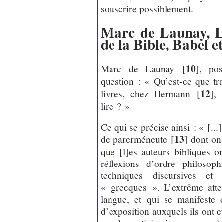
souscrire possiblement.
Marc de Launay, L
de la Bible, Babel e
10
Marc de Launay
[
]
, pos
question : « Qu’est-ce que tr
12
livres, chez Hermann
[
]
,
lire ? »
Ce qui se précise ainsi : « [...
13
de parerméneute
[
]
dont on 
que [l]es auteurs bibliques o
réflexions d’ordre philoso
techniques discursives et 
« grecques ». L’extrême atten
langue, et qui se manifeste 
d’exposition auxquels ils ont 