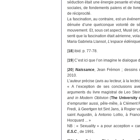
séduction était une énergie pesante et vi
sociales, de fondements païens et de livr
de réciprocité.
La fascination, au contraire, est un événe
dénuée d’une quelconque volonté de sédu
mouvement. Et, sous cet aspect, Musil (et, de
senti que la fascination était aérienne, vo
Maria Gabriela Llansol,
L’espace édéniqu
[
18
]
ibid. p. 77-78.
[
19
]
C’est ici que l’on imagine le dialogue
[
20
]
Naissance
, Jean Frémon ; dessins 
2010.
L’auteur précise (avis au lecteur, à la lectr
« A l’exception de ses conclusions ave
arguments du livre magistral de Leo Stei
and in Modern Oblivion
(
The University 
d’emprunter aussi, pêle-mêle, à Clément Ro
Fredi, à Geertgen tot Sint Jans, à Rogier
saint Augustin, à Antonio Lollio, à Fr
Hocquard ... »
NB : « Sexuality » a pour acception « car
E.S.C
., de 1991.