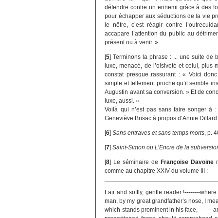
défendre contre un ennemi grâce à des forti
pour échapper aux séductions de la vie prof
le nôtre, c’est réagir contre l’outrecui
accapare l’attention du public au détrime
présent ou à venir. »
[
5
]
Terminons la phrase : ... une suite de 
luxe, menacé, de l’oisiveté et celui, plu
constat presque rassurant : « Voici donc 
simple et tellement proche qu’il semble ins
Augustin avant sa conversion. » Et de conclu
luxe, aussi. »
Voilà qui n’est pas sans faire songer à :
Geneviève Brisac à propos d’Annie Dillard 
[
6
]
Sans entraves et sans temps morts
, p. 
[
7
]
Saint-Simon ou L’Encre de la subversio
[
8
]
Le séminaire de
Françoise Davoine
n
comme au chapitre XXIV du volume III :
Fair and softly, gentle reader !--------where 
man, by my great grandfather’s nose, I mean
which stands prominent in his face,--------