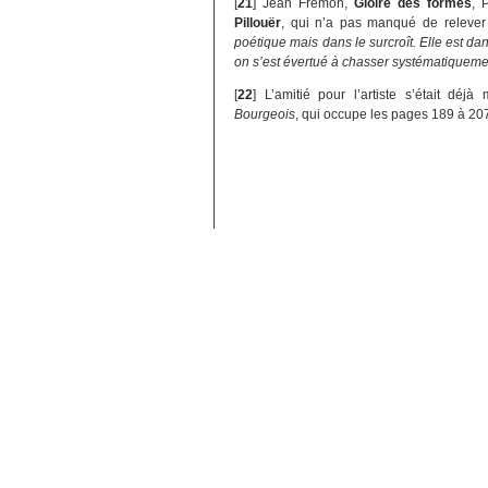
[
21
]
Jean Frémon,
Gloire des formes
, 
Pillouër
, qui n’a pas manqué de relever
poétique mais dans le surcroît. Elle est 
on s’est évertué à chasser systématiquemen
[
22
]
L’amitié pour l’artiste s’était déj
Bourgeois
, qui occupe les pages 189 à 2