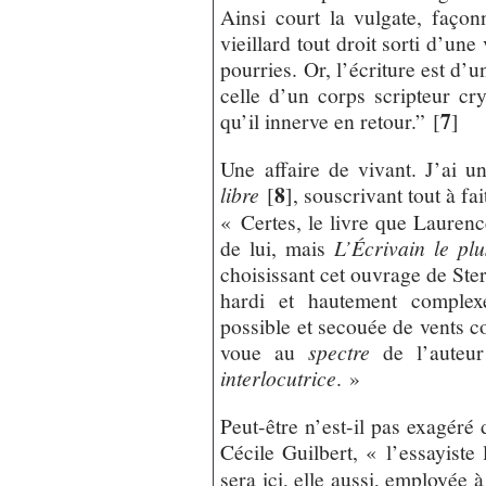
Ainsi court la vulgate, faço
vieillard tout droit sorti d’une
pourries. Or, l’écriture est d’u
celle d’un corps scripteur c
7
qu’il innerve en retour.”
[
]
Une affaire de vivant. J’ai u
8
libre
[
]
, souscrivant tout à fa
« Certes, le livre que Laurenc
de lui, mais
L’Écrivain le plu
choisissant cet ouvrage de Ste
hardi et hautement complex
possible et secouée de vents co
voue au
spectre
de l’auteu
interlocutrice
. »
Peut-être n’est-il pas exagéré 
Cécile Guilbert, « l’essayiste 
sera ici, elle aussi, employée 