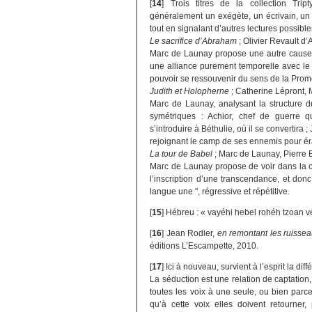
[
14
]
Trois titres de la collection Tr
généralement un exégète, un écrivain, un c
tout en signalant d’autres lectures possible
Le sacrifice d’Abraham
; Olivier Revault 
Marc de Launay propose une autre cause à 
une alliance purement temporelle avec le
pouvoir se ressouvenir du sens de la Prom
Judith et Holopherne
; Catherine Lépront,
Marc de Launay, analysant la structure du
symétriques : Achior, chef de guerre q
s’introduire à Béthulie, où il se convertir
rejoignant le camp de ses ennemis pour érad
La tour de Babel
; Marc de Launay, Pierre 
Marc de Launay propose de voir dans la c
l’inscription d’une transcendance, et don
langue une ", régressive et répétitive.
[
15
]
Hébreu : « vayéhi hebel rohéh tzoan 
[
16
]
Jean Rodier,
en remontant les ruisse
éditions L’Escampette, 2010.
[
17
]
Ici à nouveau, survient à l’esprit la di
La séduction est une relation de captation
toutes les voix à une seule, ou bien parc
qu’à cette voix elles doivent retourner