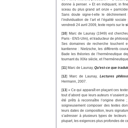
donne à penser. » Et en indiquant, in fin
sceau du plus grand art onze « parricides
Sans doute signe-t-elle le déchirement 
l’individuation de l’art et l’égalité socia
vendredi 24 avril 2009, texte repris sur le
s
[
10
]
Marc de Launay (1949) est cherche
Paris - ENS-Ulm), et traducteur de philoso
Ses domaines de recherche touchent es
kantienne : Nietzsche, les différents co
Bade les théories de l’herméneutique de
tournant du XIXe siècle, et l’herméneutique
[
11
]
Marc de Launay,
Qu’est-ce que tradui
[
12
]
Marc de Launay,
Lectures philos
Hermann, 2007.
[
13
]
« Ce qui apparaît en plaçant ces textes
tout d’abord que leurs auteurs n’usaient 
été prêts à reconnaître l’origine divine 
soigneusement composer des textes dont l
leurs dates de composition, leurs signature
s’adresser à plusieurs types de lecteur
plupart, les exigences plus profondes de ce