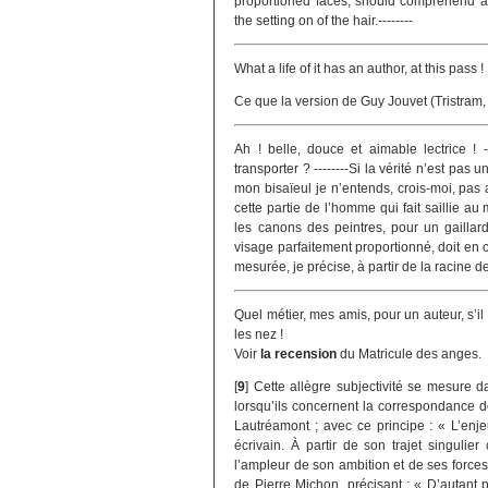
proportioned faces, should comprehend a f
the setting on of the hair.--------
What a life of it has an author, at this pass !
Ce que la version de Guy Jouvet (Tristram, 
Ah ! belle, douce et aimable lectrice ! -
transporter ? --------Si la vérité n’est pa
mon bisaïeul je n’entends, crois-moi, pas
cette partie de l’homme qui fait saillie au m
les canons des peintres, pour un gailla
visage parfaitement proportionné, doit en c
mesurée, je précise, à partir de la racine de
Quel métier, mes amis, pour un auteur, s’il
les nez !
Voir
la recension
du Matricule des anges.
[
9
]
Cette allègre subjectivité se mesure d
lorsqu’ils concernent la correspondance d
Lautréamont ; avec ce principe : « L’enje
écrivain. À partir de son trajet singulie
l’ampleur de son ambition et de ses forces.
de Pierre Michon, précisant : « D’autant