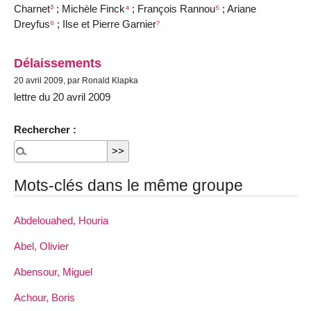
Charnet
³
; Michèle Finck
⁴
; François Rannou
⁵
; Ariane
Dreyfus
⁶
; Ilse et Pierre Garnier
⁷
Délaissements
20 avril 2009, par Ronald Klapka
lettre du 20 avril 2009
Rechercher :
Mots-clés dans le même groupe
Abdelouahed, Houria
Abel, Olivier
Abensour, Miguel
Achour, Boris