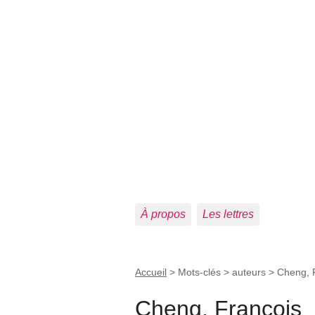
À propos
Les lettres
Accueil
> Mots-clés > auteurs >
Cheng, 
Cheng, François