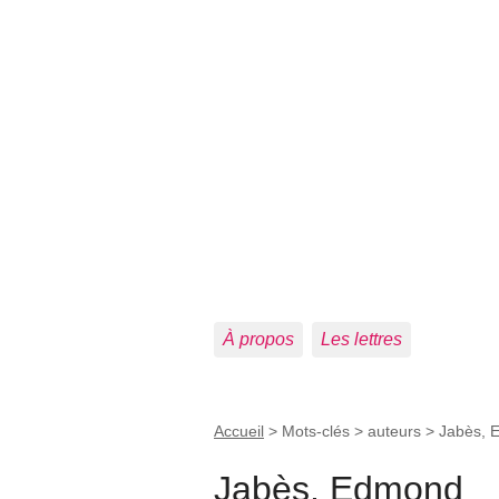
À propos
Les lettres
Accueil
> Mots-clés > auteurs >
Jabès, 
Jabès, Edmond