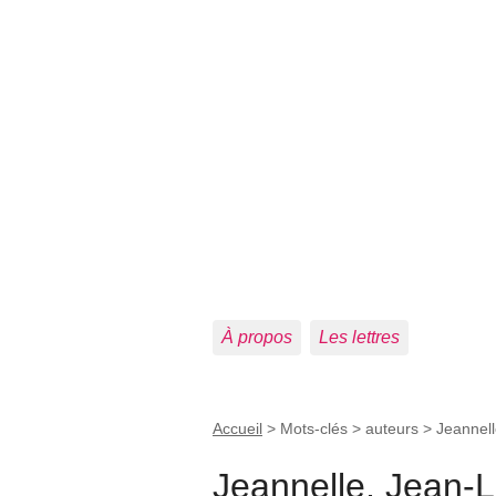
À propos
Les lettres
Accueil
> Mots-clés > auteurs >
Jeannell
Jeannelle, Jean-L