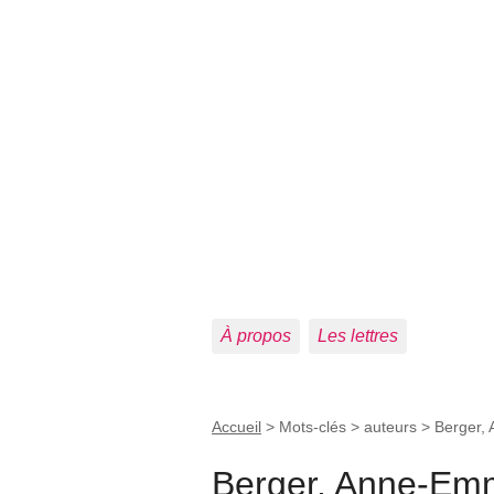
À propos
Les lettres
Accueil
> Mots-clés > auteurs >
Berger,
Berger, Anne-Em