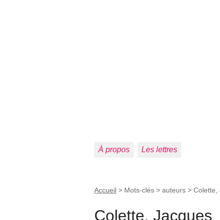
À propos
Les lettres
Accueil
> Mots-clés > auteurs >
Colette,
Colette, Jacques