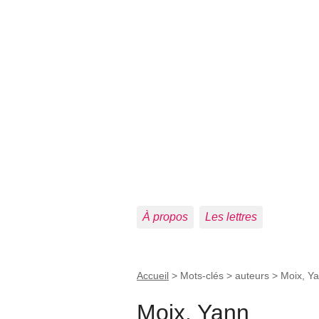
À propos
Les lettres
Accueil
> Mots-clés > auteurs >
Moix, Y
Moix, Yann