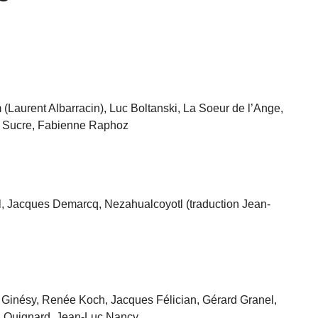
Laurent Albarracin), Luc Boltanski, La Soeur de l’Ange,
 Sucre, Fabienne Raphoz
, Jacques Demarcq, Nezahualcoyotl (traduction Jean-
 Ginésy, Renée Koch, Jacques Félician, Gérard Granel,
l Quignard, Jean-Luc Nancy...