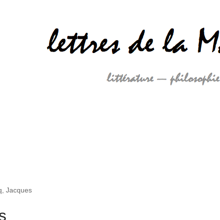
, Jacques
s