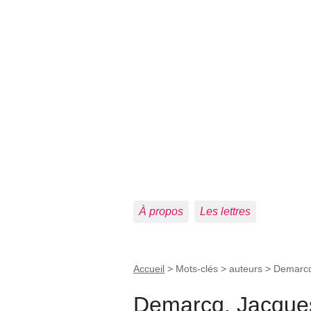
À propos
Les lettres
Accueil
> Mots-clés > auteurs >
Demarcq
Demarcq, Jacque