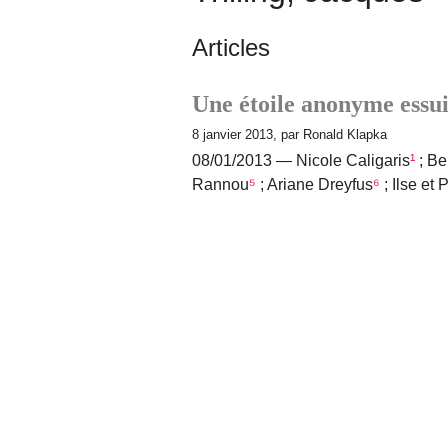
Articles
Une étoile anonyme essui
8 janvier 2013, par Ronald Klapka
08/01/2013 — Nicole Caligaris
¹
; Be
Rannou
⁵
; Ariane Dreyfus
⁶
; Ilse et 