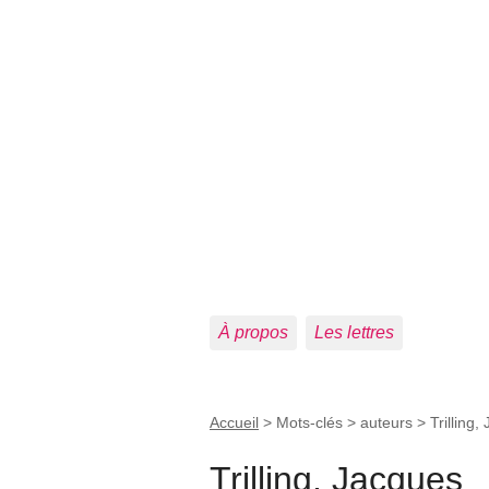
À propos
Les lettres
Accueil
> Mots-clés > auteurs >
Trilling,
Trilling, Jacques