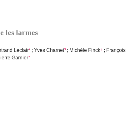
e les larmes
rtrand Leclair
²
; Yves Charnet
³
; Michèle Finck
⁴
; François
Pierre Garnier
⁷