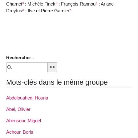
Charnet
³
; Michèle Finck
⁴
; François Rannou
⁵
; Ariane
Dreyfus
⁶
; Ilse et Pierre Garnier
⁷
Rechercher :
Mots-clés dans le même groupe
Abdelouahed, Houria
Abel, Olivier
Abensour, Miguel
Achour, Boris