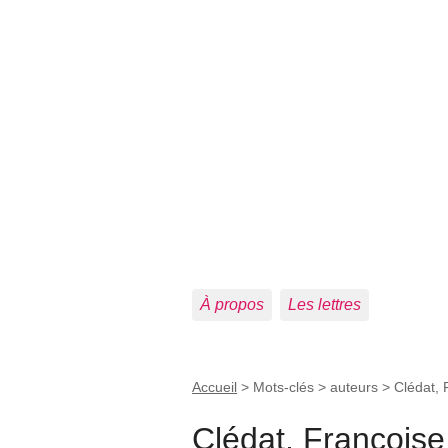
À propos
Les lettres
Accueil
> Mots-clés > auteurs >
Clédat, 
Clédat, Françoise