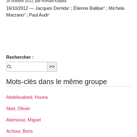
16 octobre 2012, par Ronald Klapka
16/10/2012 — Jacques Derrida
¹
; Étienne Balibar
²
; Michela
Marzano
³
; Paul Audi
⁴
Rechercher :
Mots-clés dans le même groupe
Abdelouahed, Houria
Abel, Olivier
Abensour, Miguel
Achour, Boris