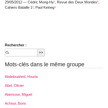
29/05/2012 — Cédric Mong-Hy
¹
, Revue des Deux Mondes
²
,
Cahiers Bataille 1
³
, Paol Keineg
⁴
Rechercher :
Mots-clés dans le même groupe
Abdelouahed, Houria
Abel, Olivier
Abensour, Miguel
Achour, Boris