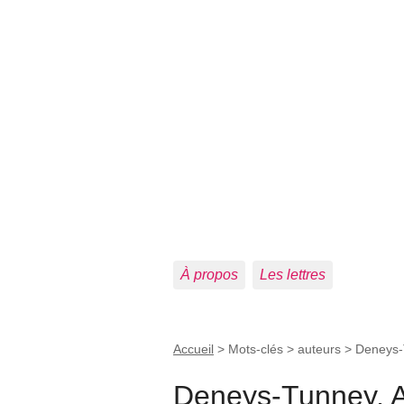
À propos
Les lettres
Accueil
> Mots-clés > auteurs >
Deneys-
Deneys-Tunney, 