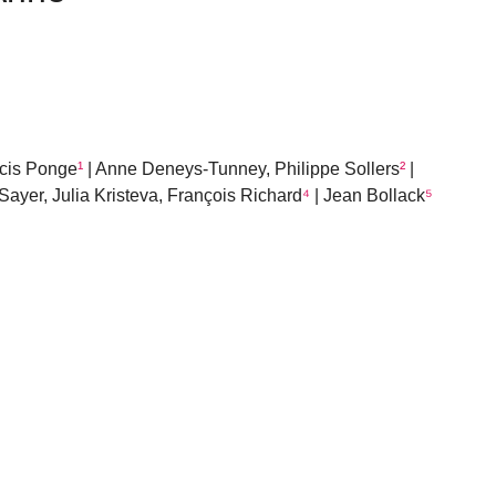
ncis Ponge
¹
| Anne Deneys-Tunney, Philippe Sollers
²
|
Sayer, Julia Kristeva, François Richard
⁴
| Jean Bollack
⁵