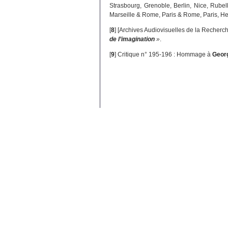
Strasbourg, Grenoble, Berlin, Nice, Rubel
Marseille & Rome, Paris & Rome, Paris, Hels
[
8
]
[Archives Audiovisuelles de la Recherc
de l’imagination
»
.
[
9
]
Critique n° 195-196 : Hommage à
Georg