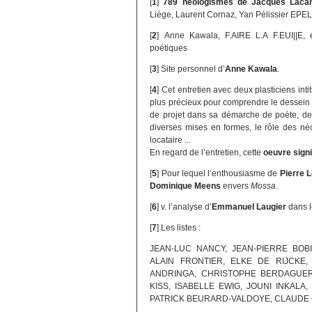
[
1
]
789 néologismes de Jacques Laca
Liège, Laurent Cornaz, Yan Pélissier EPE
[
2
]
Anne Kawala, F.AIRE L.A F.EUI||E, 
poétiques
[
3
]
Site personnel d’
Anne Kawala
.
[
4
]
Cet entretien avec deux plasticiens intit
plus précieux pour comprendre le dessein 
de projet dans sa démarche de poète, de l
diverses mises en formes, le rôle des né
locataire ...
En regard de l’entretien, cette
oeuvre sign
[
5
]
Pour lequel l’enthousiasme de
Pierre L
Dominique Meens
envers
Mossa
.
[
6
]
v. l’analyse d’
Emmanuel Laugier
dans l
[
7
]
Les listes :
JEAN-LUC NANCY, JEAN-PIERRE BOB
ALAIN FRONTIER, ELKE DE RIJCKE,
ANDRINGA, CHRISTOPHE BERDAGUER
KISS, ISABELLE EWIG, JOUNI INKAL
PATRICK BEURARD-VALDOYE, CLAUDE 