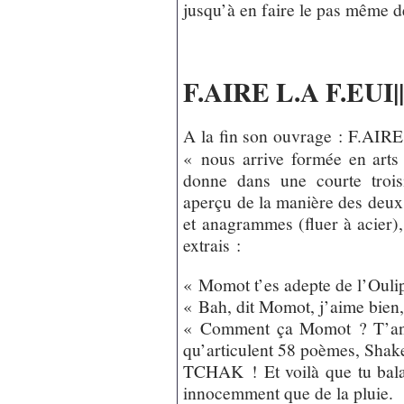
jusqu’à en faire le pas même 
F.AIRE L.A F.EUI|
A la fin son ouvrage : F.AIRE
« nous arrive formée en arts
donne dans une courte tro
aperçu de la manière des deux a
et anagrammes (fluer à acier),
extrais :
« Momot t’es adepte de l’Ouli
« Bah, dit Momot, j’aime bien,
« Comment ça Momot ? T’an
qu’articulent 58 poèmes, Shak
TCHAK ! Et voilà que tu balan
innocemment que de la pluie.