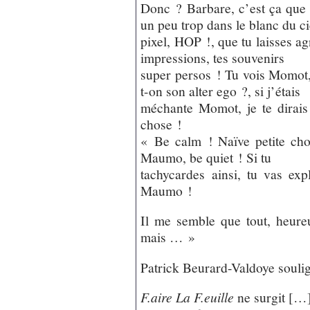
Donc ? Barbare, c’est ça que t
un peu trop dans le blanc du ci
pixel, HOP !, que tu laisses ag
impressions, tes souvenirs
super persos ! Tu vois Momot, 
t-on son alter ego ?, si j’étais
méchante Momot, je te dirais
chose !
« Be calm ! Naïve petite cho
Maumo, be quiet ! Si tu
tachycardes ainsi, tu vas ex
Maumo !
Il me semble que tout, heure
mais … »
Patrick Beurard-Valdoye soulig
F.aire La F.euille
ne surgit […]