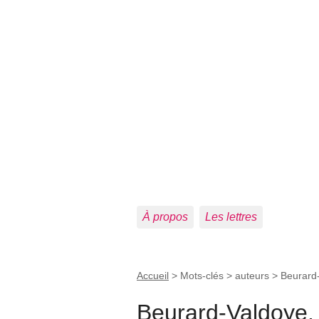
À propos
Les lettres
Accueil
> Mots-clés > auteurs >
Beurard-
Beurard-Valdoye, 