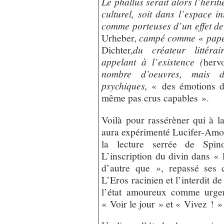
Le phallus serait alors l’hériti
culturel, soit dans l’espace i
comme porteuses d’un effet de 
Urheber,
campé comme « pape »
Dichter,
du créateur littéra
appelant à l’existence (
herv
nombre d’oeuvres, mais 
psychiques,
« des émotions do
même pas crus capables ».
Voilà pour rassérèner qui à l
aura expérimenté Lucifer-Amor,
la lecture serrée de Spin
L’inscription du divin dans « 
d’autre que », repassé ses 
L’Eros racinien et l’interdit de
l’état amoureux comme urgen
« Voir le jour » et « Vivez ! 