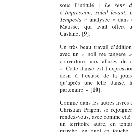
sous l’intitulé :
Le sens d
d’
Impression, soleil levant
, 
Tempesta
« analysée » dans
Matisse, qui avait offert 
9
Castanet
[
]
.
Un très beau travail d’édition
avec un « noli me tangere
couverture, aux allures de
« Cette danse est l’expressi
désir à l’extase de la joui
qu’après une telle danse, 
10
partenaire »
[
]
.
Comme dans les autres livres d
Christian Prigent se rejoignent
rendez-vous, avec comme cité p
un territoire autre, en te
marche, en quoi ça touche, 