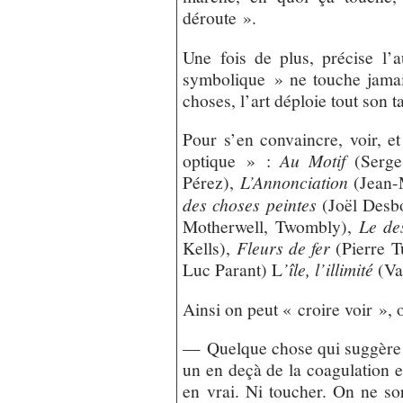
déroute ».
Une fois de plus, précise l’
symbolique » ne touche jama
choses, l’art déploie tout son t
Pour s’en convaincre, voir, et
optique » :
Au Motif
(Serge
Pérez),
L’Annonciation
(Jean-
des choses peintes
(Joël Desb
Motherwell, Twombly),
Le de
Kells),
Fleurs de fer
(Pierre T
Luc Parant) L
’île, l’illimité
(Va
Ainsi on peut « croire voir », 
— Quelque chose qui suggère u
un en deçà de la coagulation e
en vrai. Ni toucher. On ne so