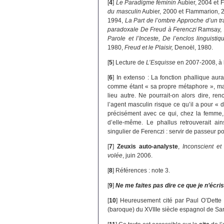
[
4
]
Le Paradigme féminin
Aubier, 2004 et F
du masculin
Aubier, 2000 et Flammarion, 
1994,
La Part de l’ombre Approche d’un t
paradoxale De Freud à Ferenczi
Ramsay, 
Parole et l’Inceste, De l’enclos linguistiq
1980,
Freud et le Plaisir,
Denoël, 1980.
[
5
]
Lecture de
L’Esquisse
en 2007-2008, à 
[
6
]
In extenso : La fonction phallique aur
comme étant « sa propre métaphore », mais
lieu autre. Ne pourrait-on alors dire, re
l’agent masculin risque ce qu’il a pour « 
précisément avec ce qui, chez la femme, 
d’elle-même. Le phallus retrouverait ain
singulier de Ferenczi : servir de passeur pou
[
7
]
Zeuxis auto-analyste
,
Inconscient e
volée
, juin 2006.
[
8
]
Références : note 3.
[
9
]
Ne me faites pas dire ce que je n’écri
[
10
]
Heureusement cité par Paul O’Dette 
(baroque) du XVIIIe siècle espagnol de Sa