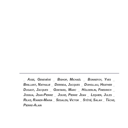
_
Asse, Geneviève
_
Bishop, Michaël
_
Bonnefoy, Yves
_
Brillant, Nathalie
_
Derrida, Jacques
_
Dohollau, Heather
_
Dugast, Jacques
_
Gontard, Marc
_
Hölderlin, Friedrich
_
Jossua, Jean-Pierre
_
Jouve, Pierre Jean
_
Lequier, Jules
_
Rilke, Rainer-Maria
_
Segalen, Victor
_
Stétié, Salah
_
Tâche,
Pierre-Alain