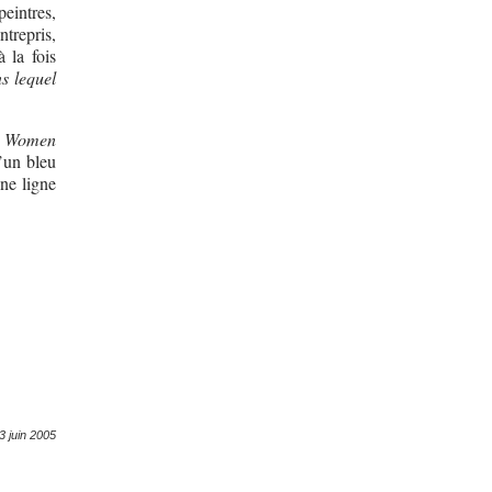
eintres,
trepris,
 la fois
s lequel
h Women
’un bleu
une ligne
3 juin 2005