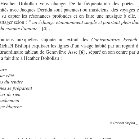
 Heather Dohollau vous change. De la fréquentation des poètes, p
inités avec Jacques Derrida sont patentes) ou musiciens, des voyages en
su capter les résonances profondes et en faire une musique à elle, à
artager selon :
" un échange étonnamment simple et pourtant plein dan
4
erdu comme l’amour "
[
]
.
ibutions auxquelles s’ajoute un extrait des
Contemporary Frenc
ichaël Bishop) esquisser les lignes d’un visage habité par un regard d
6
extraordinaire tableau de Geneviève Asse
[
]
, séparé en son centre par 
 a fait dire à Heather Dohollau :
pare
ue côté
es du tendre
mes se préparent
her de rien
truchement
igne blanche
© Ronald Klapka _ 