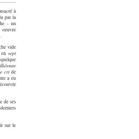
nsacré à
du par la
che - un
e oeuvre
.
iche vide
e en
sept
 quelque
rilkéenne
le cri
de
tre a eu
écouvrir
e de ses
derniers
ir sur le