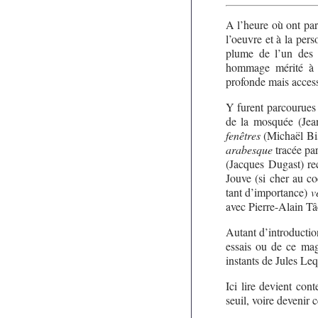
A l’heure où ont par
l’oeuvre et à la per
plume de l’un des i
hommage mérité à u
profonde mais access
Y furent parcourues 
de la mosquée (Jea
fenêtres
(Michaël Bis
arabesque
tracée pa
(Jacques Dugast) rec
Jouve (si cher au co
tant d’importance)
v
avec Pierre-Alain T
Autant d’introductio
essais ou de ce mag
instants de Jules Leq
Ici lire devient con
seuil, voire devenir c