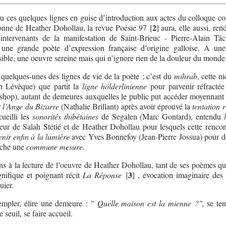
u ces quelques lignes en guise d’introduction aux actes du colloque co
2
sonne de Heather Dohollau, la revue Poésie 97
[
]
aura, elle aussi, ren
ntervenants de la manifestation de Saint-Brieuc - Pierre-Alain Tâ
ne grande poète d’expression française d’origine galloise. A un
ible, une oeuvre sereine mais qui n’ignore rien de la douleur du monde
quelques-unes des lignes de vie de la poète ; c’est du
mihrab
, cette n
n Lévêque) que partit la
ligne hölderlinienne
pour parvenir réfracté
hop), autant de demeures auxquelles le public put accéder moyennant
r
l’Ange du Bizarre
(Nathalie Brillant) après avoir éprouvé la
tentation 
ueilli les
sonorités thibétaines
de Segalen (Marc Gontard), entendu
eur de Salah Stétié et de Heather Dohollau pour lesquels cette rencon
enir enfin à la lumière
avec Yves Bonnefoy (Jean-Pierre Jossua) pour d
âche une
commune mesure
.
ns à la lecture de l’oeuvre de Heather Dohollau, tant de ses poèmes qu
3
nifique et poignant récit
La Réponse
[
]
, évocation imaginaire des 
uier.
templer, élire une demeure : "
Quelle maison est la mienne ?",
se ten
e seuil, se faire accueil.