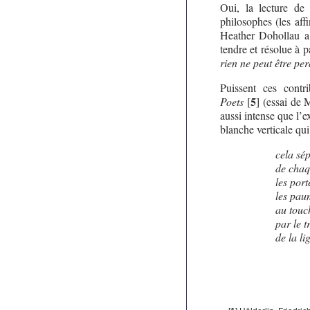
Oui, la lecture de
philosophes (les aff
Heather Dohollau a 
tendre et résolue à p
rien ne peut être p
Puissent ces contr
5
Poets
[
]
(essai de M
aussi intense que l’
blanche verticale qui
cela sé
de chaq
les port
les pau
au touc
par le 
de la l