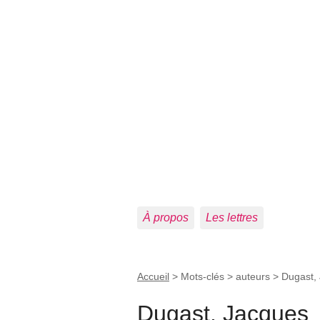
À propos
Les lettres
Accueil
> Mots-clés > auteurs >
Dugast,
Dugast, Jacques