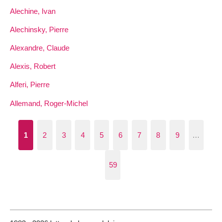
Alechine, Ivan
Alechinsky, Pierre
Alexandre, Claude
Alexis, Robert
Alferi, Pierre
Allemand, Roger-Michel
1
2
3
4
5
6
7
8
9
…
59