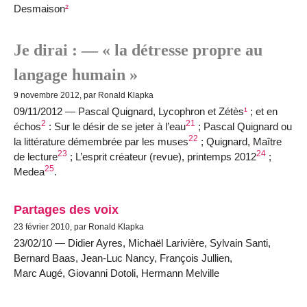
Desmaison
²
Je dirai : — « la détresse propre au
langage humain »
9 novembre 2012, par Ronald Klapka
09/11/2012 — Pascal Quignard, Lycophron et Zétès
¹
; et en
2
21
échos
: Sur le désir de se jeter à l’eau
; Pascal Quignard ou
22
la littérature démembrée par les muses
; Quignard, Maître
23
24
de lecture
; L’esprit créateur (revue), printemps 2012
;
25
Medea
.
Partages des voix
23 février 2010, par Ronald Klapka
23/02/10 — Didier Ayres, Michaël Larivière, Sylvain Santi,
Bernard Baas, Jean-Luc Nancy, François Jullien,
Marc Augé, Giovanni Dotoli, Hermann Melville