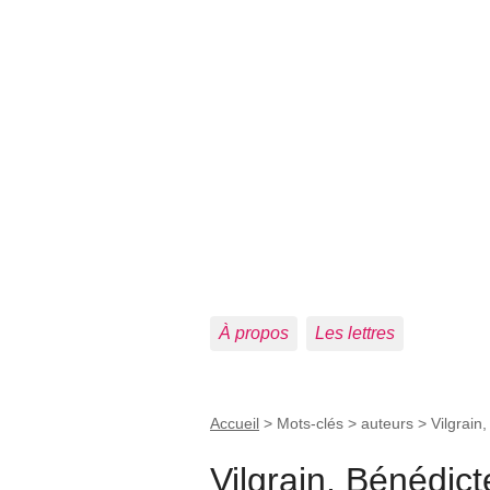
À propos
Les lettres
Accueil
> Mots-clés > auteurs >
Vilgrain
Vilgrain, Bénédict