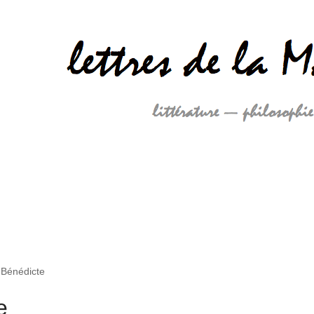
, Bénédicte
e