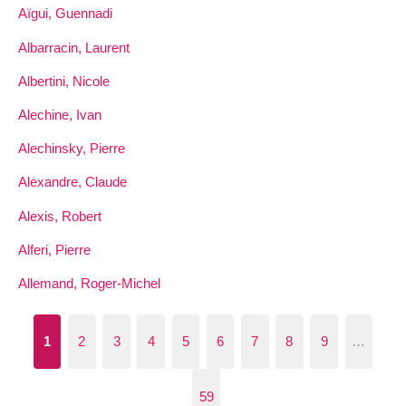
Aïgui, Guennadi
Albarracin, Laurent
Albertini, Nicole
Alechine, Ivan
Alechinsky, Pierre
Alexandre, Claude
Alexis, Robert
Alferi, Pierre
Allemand, Roger-Michel
1
2
3
4
5
6
7
8
9
…
59