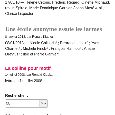
17/05/10 — Hélène Cixous, Frédéric Regard, Ginette Michaud,
revue Spirale, Marie-Dominique Garnier, Joana Masó & alii,
Clarice Lispector
Une étoile anonyme essuie les larmes
8 janvier 2013, par Ronald Klapka
08/01/2013 — Nicole Caligaris
¹
; Bertrand Leclair
²
; Yves
Charnet
³
; Michèle Finck
⁴
; François Rannou
⁵
; Ariane
Dreyfus
⁶
; Ilse et Pierre Garnier
⁷
La colline pour motif
14 juillet 2008, par Ronald Klapka
lettre du 14 juillet 2008
Rechercher :