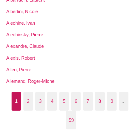
Albertini, Nicole
Alechine, Ivan
Alechinsky, Pierre
Alexandre, Claude
Alexis, Robert
Alferi, Pierre
Allemand, Roger-Michel
1
2
3
4
5
6
7
8
9
…
59