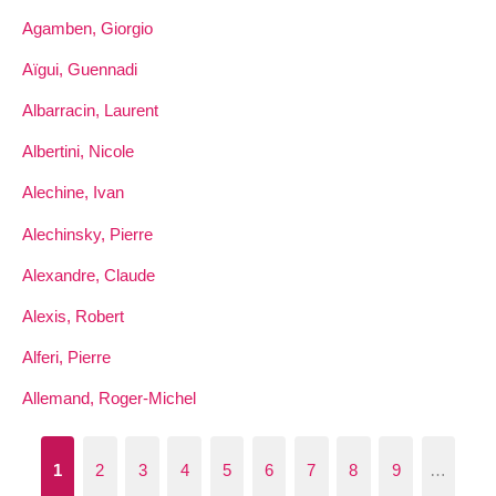
Agamben, Giorgio
Aïgui, Guennadi
Albarracin, Laurent
Albertini, Nicole
Alechine, Ivan
Alechinsky, Pierre
Alexandre, Claude
Alexis, Robert
Alferi, Pierre
Allemand, Roger-Michel
1
2
3
4
5
6
7
8
9
…