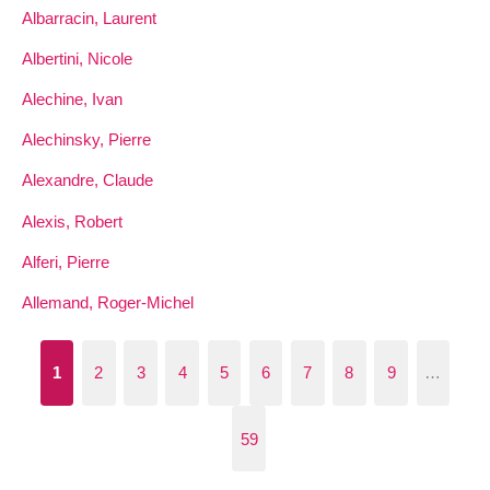
Albarracin, Laurent
Albertini, Nicole
Alechine, Ivan
Alechinsky, Pierre
Alexandre, Claude
Alexis, Robert
Alferi, Pierre
Allemand, Roger-Michel
1
2
3
4
5
6
7
8
9
…
59