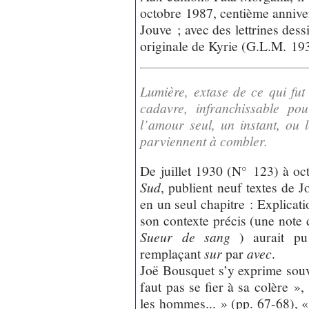
octobre 1987, centième anniver
Jouve ; avec des lettrines des
originale de Kyrie (G.L.M. 19
Lumière, extase de ce qui fut
cadavre, infranchissable pou
l’amour seul, un instant, ou
parviennent à combler.
De juillet 1930 (N° 123) à oc
Sud
, publient neuf textes de 
en un seul chapitre : Explicati
son contexte précis (une not
Sueur de sang
) aurait pu 
remplaçant
sur
par
avec
.
Joë Bousquet s’y exprime souve
faut pas se fier à sa colère »
les hommes... » (pp. 67-68), « 