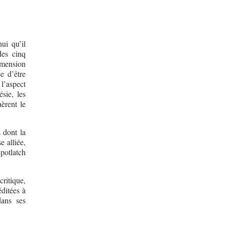
ui qu’il
des cinq
imension
e d’être
 l’aspect
sie, les
èrent le
 dont la
e alliée,
potlatch
ritique,
ditées à
dans ses