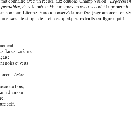
t fait connaître avec un recueil aux éditions Champ Vallon :
Légèrement
 prenables
, chez le même éditeur, après en avoir accordé la primeur à 
 Par bonheur, Etienne Faure a conservé la manière (regroupement en sé
extraits en ligne
, une savante simplicité : cf. ces quelques
) qui lui 
nnement
es flancs renferme,
nçaise
t noirs et verts
llement sévère
oésie du bois,
 faim d’amour
re,
tre soif.