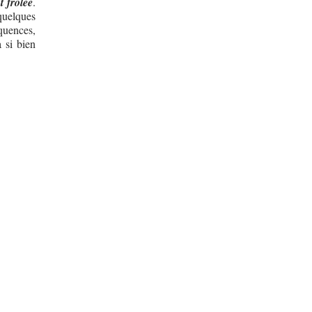
 frôlée
.
quelques
quences,
a si bien