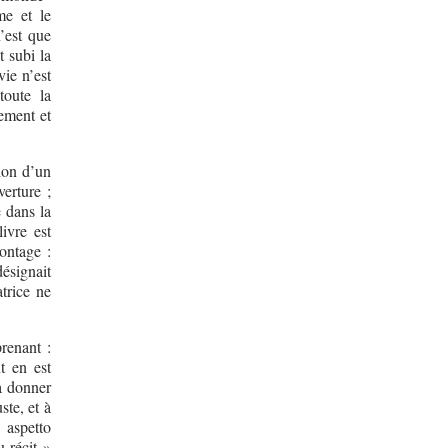
me et le
’est que
 subi la
vie n’est
toute la
nement et
ion d’un
verture ;
e dans la
ivre est
montage :
ésignait
trice ne
prenant :
t en est
à donner
ste, et à
 aspetto
 récit »