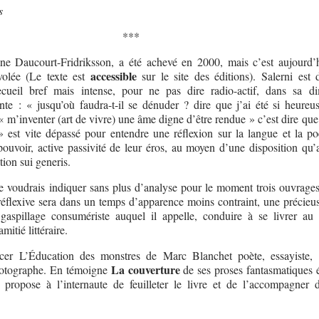
s
***
ine Daucourt-Fridriksson, a été achevé en 2000, mais c’est aujourd’h
accessible
volée (Le texte est
sur le site des éditions). Salerni est 
cueil bref mais intense, pour ne pas dire radio-actif, dans sa d
nte : « jusqu’où faudra-t-il se dénuder ? dire que j’ai été si heureus
« m’inventer (art de vivre) une âme digne d’être rendue » c’est dire que
 est vite dépassé pour entendre une réflexion sur la langue et la poé
ouvoir, active passivité de leur éros, au moyen d’une disposition qu’a
ion sui generis.
je voudrais indiquer sans plus d’analyse pour le moment trois ouvrages
 réflexive sera dans un temps d’apparence moins contraint, une précieus
aspillage consumériste auquel il appelle, conduire à se livrer au 
amitié littéraire.
r L’Éducation des monstres de Marc Blanchet poète, essayiste, c
La couverture
hotographe. En témoigne
de ses proses fantasmatiques é
i propose à l’internaute de feuilleter le livre et de l’accompagner 