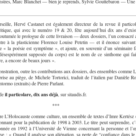
stres, Marc Blanchet — bien je reprends, Sylvie Gouttebaron — Une 
eille, Hervé Castanet est également directeur de la revue il particola
 critique, qui avec le numéro 19 & 20, fête aujourd’hui dix ans d’exist
utumée le prologue de cette livraison — deux dossiers, l’un consacré 
utre à la plasticienne Florence Louise Petetin — et il énonce suivant
ue « la poésie est symptôme », et ajoute, en souvenir d’un séminaire 
, désespérément supposée du corps) est le nom de ce sinthome qui fai
tre, a encore de beaux jours ».
nstration, outre les contributions aux dossiers, des ensembles comme 
prise au piège, de Michele Tortorici, traduit de l’italien par Danièle R
ormo (extraits) de Pierre Parlant.
il particolare, dix ans déjà
 de
, sur sitaudis.fr.
***
tre L’Holocauste comme culture, un ensemble de textes d’Imre Kertész (a
onnant pour la publication de 1998 à 2003. Le titre peut surprendre, c’
nnée en 1992 à l’Université de Vienne concernant la personne et l’
ve : « Quand il analyse son aliénation, sa perte de “confiance dans l