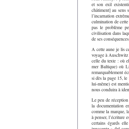
et son exil existen
châtiment] au sens s
l’incarnation extrêm
culmination de cette 
pas le problème pe
civilisation dans laq
de ses conséquences
A cette aune je lis 
voyage à Auschwitz o
celle du texte : où e
mer Baltique) où L
remarquablement écri
si dès la page 15, l
lui-même) est mentio
nous conduira à iden
Le peu de réception 
la documentation en
comme la marque, la 
à penser, l’écriture e
certains égards ell
innocente » del camp