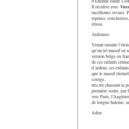
ð Etienne Faure s’es
Il récidive avec
Vues
excellentes revues.
reprises conclusives
réussi.
Ardennes.
Venait ensuite l’éto
qu’un tel massif en s
version belge ou fra
de ces enfants crûmen
d’ardeur, ces enfants
que le massif éterne
corrige,
très tôt chassant la p
première sortie, par
vers Paris, l’Angleter
de longue haleine, au
Aden.