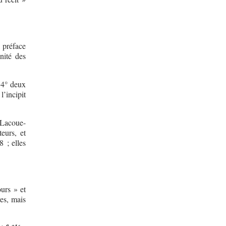
a préface
nité des
n 4° deux
’incipit
e Lacoue-
eurs, et
 ; elles
urs » et
res, mais