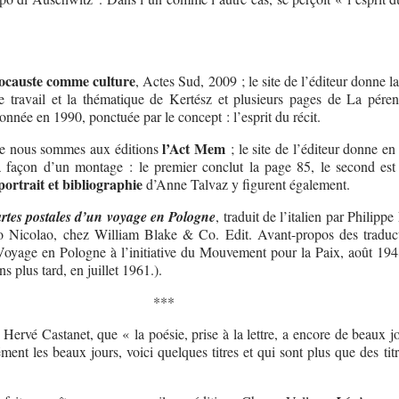
ocauste comme culture
, Actes Sud, 2009 ; le site de l’éditeur donne l
 travail et la thématique de Kertész et plusieurs pages de La péren
nnée en 1990, ponctuée par le concept : l’esprit du récit.
l’Act Mem
e nous sommes aux éditions
; le site de l’éditeur donne e
la façon d’un montage : le premier conclut la page 85, le second est l
portrait et bibliographie
d’Anne Talvaz y figurent également.
rtes postales d’un voyage en Pologne
, traduit de l’italien par Philipp
o Nicolao, chez William Blake & Co. Edit. Avant-propos des traduct
 Voyage en Pologne à l’initiative du Mouvement pour la Paix, août 1948
s plus tard, en juillet 1961.).
***
ervé Castanet, que « la poésie, prise à la lettre, a encore de beaux jo
ment les beaux jours, voici quelques titres et qui sont plus que des tit