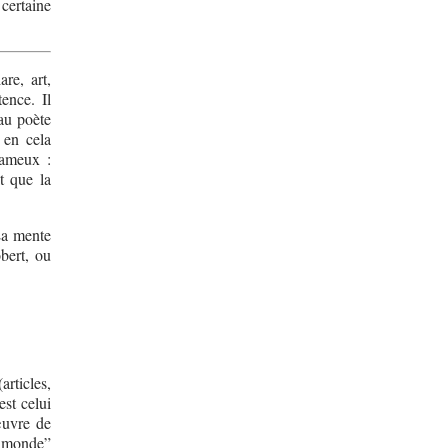
certaine
re, art,
ence. Il
au poète
 en cela
fameux :
t que la
La mente
obert, ou
rticles,
est celui
œuvre de
e monde”