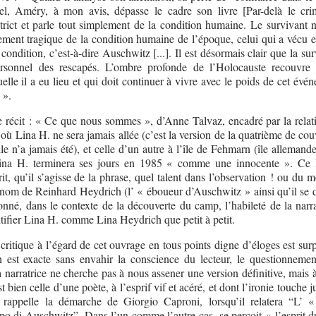
tiel, Améry, à mon avis, dépasse le cadre son livre [Par-delà le cri
trict et parle tout simplement de la condition humaine. Le survivant n
ement tragique de la condition humaine de l’époque, celui qui a vécu et
condition, c’est-à-dire Auschwitz [...]. Il est désormais clair que la sur
rsonnel des rescapés. L’ombre profonde de l’Holocauste recouvre 
uelle il a eu lieu et qui doit continuer à vivre avec le poids de cet évé
 ».
ce récit : « Ce que nous sommes », d’Anne Talvaz, encadré par la relat
ù Lina H. ne sera jamais allée (c’est la version de la quatrième de cou
lle n’a jamais été), et celle d’un autre à l’île de Fehmarn (île allemand
ina H. terminera ses jours en 1985 « comme une innocente ». Ce l
t, qu’il s’agisse de la phrase, quel talent dans l’observation ! ou du 
e nom de Reinhard Heydrich (l’ « éboueur d’Auschwitz » ainsi qu’il se d
nné, dans le contexte de la découverte du camp, l’habileté de la narra
tifier Lina H. comme Lina Heydrich que petit à petit.
critique à l’égard de cet ouvrage en tous points digne d’éloges est sur
 est exacte sans envahir la conscience du lecteur, le questionnemen
narratrice ne cherche pas à nous assener une version définitive, mais 
st bien celle d’une poète, à l’esprif vif et acéré, et dont l’ironie touche ju
e rappelle la démarche de Giorgio Caproni, lorsqu’il relatera “L’ «
o di Auschwitz”. Dans l’un comme l’autre cas, se perçoit « l’esprit du