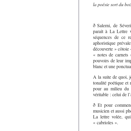
la poésie sort du boi
ð Salerni, de Séver
paraît à La Lettre 
séquences de ce re
aphoristique prévale
découverte » côtoie 
« notes de carnets »
pouvoirs de leur imp
blanc et une ponctuat
A la suite de quoi, 
tonalité poétique et
pour au milieu du g
véritable : celui de l’
ð Et pour commence
musicien et aussi p
La lettre volée, qu
« cabrioles ».