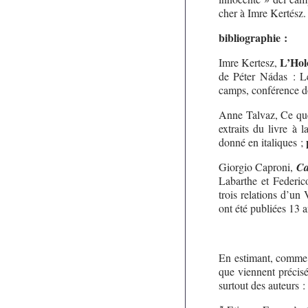
cher à Imre Kertész.
bibliographie :
L’Hol
Imre Kertesz,
de Péter Nádas : Le
camps, conférence do
Anne Talvaz, Ce qu
extraits du livre à 
donné en italiques ;
Giorgio Caproni,
Ca
Labarthe et Federic
trois relations d’un
ont été publiées 13 an
En estimant, comme H
que viennent précisé
surtout des auteurs :