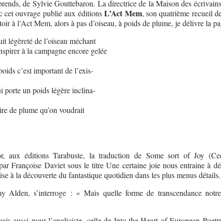
eprends, de Sylvie Gouttebaron. La directrice de la Maison des écrivains
L’Act Mem
ec cet ouvrage publié aux éditions
, son quatrième recueil d
toir à l’Act Mem, alors à pas d’oiseau, à poids de plume, je délivre la p
uit légèreté de l’oiseau méchant
nspirer à la campagne encore gelée
poids c’est important de l’exis-
ui porte un poids légère inclina-
oire de plume qu’on voudrait
, aux éditions Tarabuste, la traduction de Some sort of Joy (Ce
par Françoise Daviet sous le titre Une certaine joie nous entraine à d
ise à la découverte du fantastique quotidien dans les plus menus détails.
my Alden, s’interroge : « Mais quelle forme de transcendance notre
mais aussi pour l’angliciste, celle de Into the Heart of European Poetry