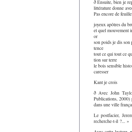
ð Ensuite, bien je r
littérature donne av
Pas encore de feuille
joyeux apôtres du br
et quel mouvement i
or
son poids je dis son 
tence
tout ce qui tout ce q
tion sur terre
le bois sensible hist
caresser
Kant je crois
ð Avec John Taylor
Publications, 2000) 
dans une ville frança
Le postfacier, Jere
recherche-t-il ?... »
Avec cette lecture, 