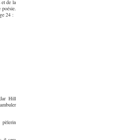
 et de la
e poésie.
age 24 :
dar Hill
éambuler
 pèlerin
, il sera