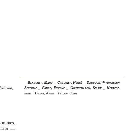
_
Blanchet, Marc
_
Castanet, Hervé
_
Daucourt-Fridriksson
riksson,
Séverine
_
Faure, Etienne
_
Gouttebaron, Sylvie
_
Kertesz,
Imre
_
Talvaz, Anne
_
Taylor, John
 sommes,
ksson —