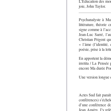
L’Éducation des mon
joie, John Taylor.
Psychanalyste à Mars
littérature, théorie
signe comme à l’acco
Jean-Luc Sarré, l’a
Christian Prigent q
« l’âme (l’identité
poésie, prise à la let
En apportent la démo
irretita / La Pensée 
encore Ma durée Pont
Une version longue
Actes Sud fait paraî
conférences) s’échel
d’une conférence do
Jean Améry. J’y relè