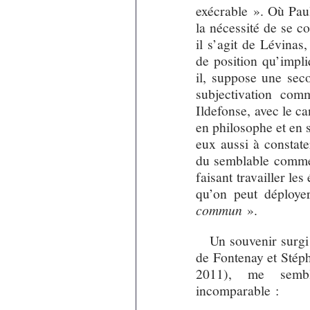
exécrable ». Où Paul
la nécessité de se c
il s’agit de Lévinas,
de position qu’impli
il, suppose une secon
subjectivation com
Ildefonse, avec le c
en philosophe et en 
eux aussi à constate
du semblable comme 
faisant travailler les
qu’on peut déploy
commun
».
Un souvenir surgi
de Fontenay et Stép
2011), me semb
incomparable :