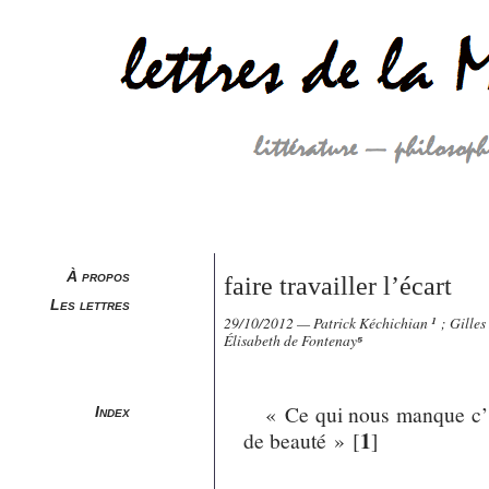
À propos
faire travailler l’écart
Les lettres
29/10/2012 — Patrick Kéchichian
¹
; Gilles
Élisabeth de Fontenay
⁵
« Ce qui nous manque c’es
Index
1
de beauté »
[
]