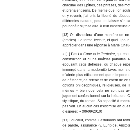
chacune des Épîtres, des phrases, des mot
et prenaient sens. De même que l’on souli
et y revenir, j’ai pris la liberté de déc
différentes natures, pour les laisser s’ins
pour obéir, si j"ose dire, à leur impérieuse 
[
12
]
On dissociera d’une manière on ne peut
(articles). Le terme
lecteur
, et quel ! pou
apprécier dans une réponse à Marie Chaud
« [...] Pas
La Carte et le Territoire
, qui est
construction et d’une maîtrise parfaites
épousant cette détresse, où chaque repè
immergé dans la modernité (avec moins de 
m’alerte plus efficacement que n’importe
de défendre, de retenir et de chérir de ce
options philosophiques, religieuses, de
mêmes – bien que cela ne soit pas avé
jugement confessionnel sur la littérature. 
stylistique, du roman. Sa capacité à mont
pas voir. En aucun cas n’est mise en quest
d’espérer. » (09/09/2010)
[
13
]
Foucault, comme Castoriadis ont remi
de parole, assurance (v. Euripide, Aristo