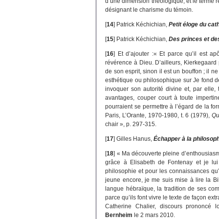
d’une dimension théologique, et le terme re
désignant le charisme du témoin.
[
14
]
Patrick Kéchichian,
Petit éloge du cat
[
15
]
Patrick Kéchichian,
Des princes et de
[
16
]
Et d’ajouter :« Et parce qu’il est ap
révérence à Dieu. D’ailleurs, Kierkegaard p
de son esprit, sinon il est un bouffon ; il
esthétique ou philosophique sur Je fond de s
invoquer son autorité divine et, par elle,
avantages, couper court à toute impertine
pourraient se permettre à l’égard de la fo
Paris, L’Orante, 1970-1980, t. 6 (1979),
Qu
chair », p. 297-315.
[
17
]
Gilles Hanus,
Échapper à la philosoph
[
18
]
« Ma découverte pleine d’enthousiasme 
grâce à Elisabeth de Fontenay et je lu
philosophie et pour les connaissances qu
jeune encore, je me suis mise à lire la Bi
langue hébraïque, la tradition de ses com
parce qu’ils font vivre le texte de façon ext
Catherine Chalier, discours prononcé 
Bernheim
le 2 mars 2010.