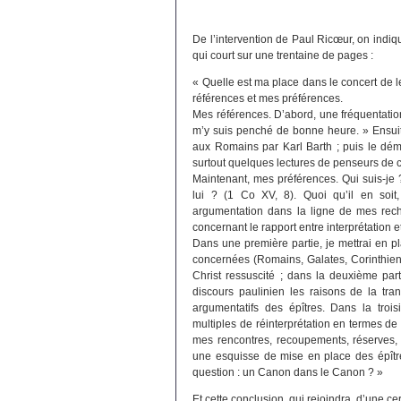
De l’intervention de Paul Ricœur, on indiq
qui court sur une trentaine de pages :
« Quelle est ma place dans le concert de 
références et mes préférences.
Mes références. D’abord, une fréquentatio
m’y suis penché de bonne heure. » Ensuit
aux Romains par Karl Barth ; puis le dém
surtout quelques lectures de penseurs de 
Maintenant, mes préférences. Qui suis-
lui ? (1 Co XV, 8). Quoi qu’il en soit,
argumentation dans la ligne de mes rech
concernant le rapport entre interprétation 
Dans une première partie, je mettrai en pl
concernées (Romains, Galates, Corinthiens
Christ ressuscité ; dans la deuxième part
discours paulinien les raisons de la tra
argumentatifs des épîtres. Dans la troisi
multiples de réinterprétation en termes de 
mes rencontres, recoupements, réserves, c
une esquisse de mise en place des épît
question : un Canon dans le Canon ? »
Et cette conclusion, qui rejoindra, d’une ce