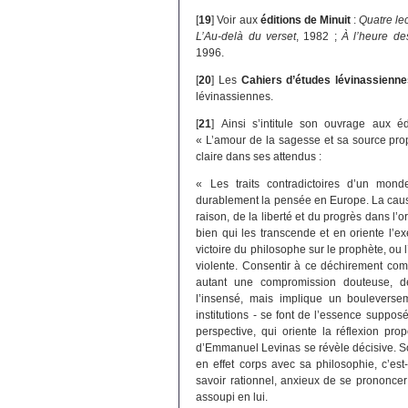
[
19
]
Voir aux
éditions de Minuit
:
Quatre le
L’Au-delà du verset
, 1982 ;
À l’heure de
1996.
[
20
]
Les
Cahiers d’études lévinassienne
lévinassiennes.
[
21
]
Ainsi s’intitule son ouvrage aux éd
« L’amour de la sagesse et sa source proph
claire dans ses attendus :
« Les traits contradictoires d’un mo
durablement la pensée en Europe. La cause
raison, de la liberté et du progrès dans l’
bien qui les transcende et en oriente l’e
victoire du philosophe sur le prophète, ou 
violente. Consentir à ce déchirement co
autant une compromission douteuse, de 
l’insensé, mais implique un bouleverse
institutions - se font de l’essence suppos
perspective, qui oriente la réflexion pr
d’Emmanuel Levinas se révèle décisive. So
en effet corps avec sa philosophie, c’est
savoir rationnel, anxieux de se prononcer 
assoupi en lui.