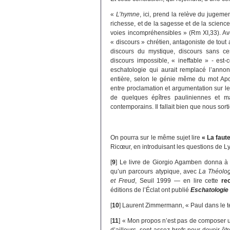
«
L’hymne
, ici, prend la relève du jugeme
richesse, et de la sagesse et de la scienc
voies incompréhensibles » (Rm XI,33). Ave
« discours » chrétien, antagoniste de tout a
discours du mystique, discours sans c
discours impossible, « ineffable » - est-
eschatologie qui aurait remplacé l’annon
entière, selon le génie même du mot Ap
entre proclamation et argumentation sur leq
de quelques épîtres pauliniennes et ma
contemporains. Il fallait bien que nous so
On pourra sur le même sujet lire
« La faute
Ricœur, en introduisant les questions de Ly
[
9
]
Le livre de Giorgio Agamben donna à d
qu’un parcours atypique, avec
La Théolog
et Freud
, Seuil 1999 — en lire cette
re
éditions de l’Éclat ont publié
Eschatologie
[
10
]
Laurent Zimmermann, « Paul dans le 
[
11
]
« Mon propos n’est pas de composer un
d’ailleurs, sont assez brefs pour devoir être