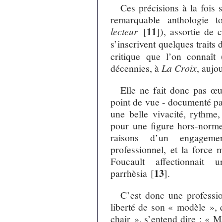
Ces précisions à la fois 
remarquable anthologie t
11
lecteur
[
]
), assortie de 
s’inscrivent quelques traits
critique que l’on connaît
décennies, à
La Croix
, aujo
Elle ne fait donc pas œ
point de vue - documenté par
une belle vivacité, rythme,
pour une figure hors-norme
raisons d’un engagemen
professionnel, et la force 
Foucault affectionnai
13
parrhèsia
[
]
.
C’est donc une professio
liberté de son « modèle », 
chair », s’entend dire : « Ma