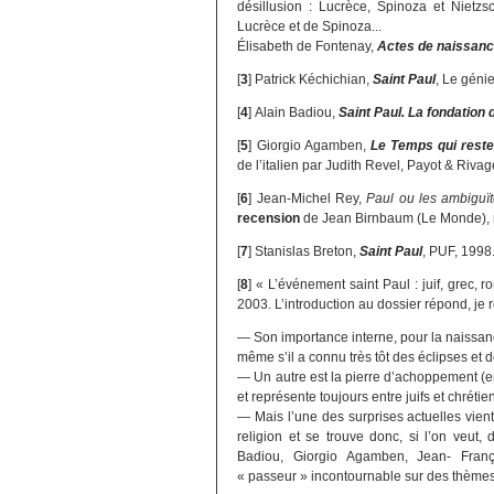
désillusion : Lucrèce, Spinoza et Nietzs
Lucrèce et de Spinoza...
Élisabeth de Fontenay,
Actes de naissan
[
3
]
Patrick Kéchichian,
Saint Paul
, Le géni
[
4
]
Alain Badiou,
Saint Paul. La fondation 
[
5
]
Giorgio Agamben,
Le Temps qui rest
de l’italien par Judith Revel, Payot & Riva
[
6
]
Jean-Michel Rey,
Paul ou les ambiguï
recension
de Jean Birnbaum (Le Monde), re
[
7
]
Stanislas Breton,
Saint Paul
, PUF, 1998
[
8
]
« L’événement saint Paul : juif, grec, ro
2003. L’introduction au dossier répond, je 
— Son importance interne, pour la naissance
même s’il a connu très tôt des éclipses et 
— Un autre est la pierre d’achoppement (e
et représente toujours entre juifs et chrétie
— Mais l’une des surprises actuelles vien
religion et se trouve donc, si l’on veut
Badiou, Giorgio Agamben, Jean- Franç
« passeur » incontournable sur des thèmes 