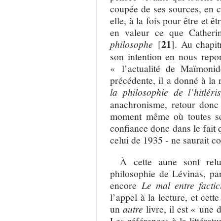
coupée de ses sources, en c
elle, à la fois pour être et 
en valeur ce que Catheri
21
philosophe
[
]
. Au chapit
son intention en nous repo
« l’actualité de Maïmonid
précédente, il a donné à la
la philosophie de l’hitléri
anachronisme, retour donc 
moment même où toutes ses
confiance donc dans le fait 
celui de 1935 - ne saurait co
À cette aune sont rel
philosophie de Lévinas, p
encore
Le mal entre factic
l’appel à la lecture, et cet
un
autre
livre, il est « une
Les références à la littéra