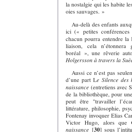
la nostalgie qui les habite l
oies sauvages. »
Au-delà des enfants auxq
ici (« petites conférence
chacun pourra entendre la 
liaison, cela n’étonnera
boréal », une rêverie au
Holgersson à travers la Suè
Aussi ce n’est pas seule
d’une part L
e Silence des 
naissance
(entretiens avec 
de la bibliothèque, pour un
peut être "travailler l’éc
littérature, philosophie, ps
Fontenay invoquer Elias Can
Victor Hugo, alors que 
30
naissance
[
]
sous l’intit