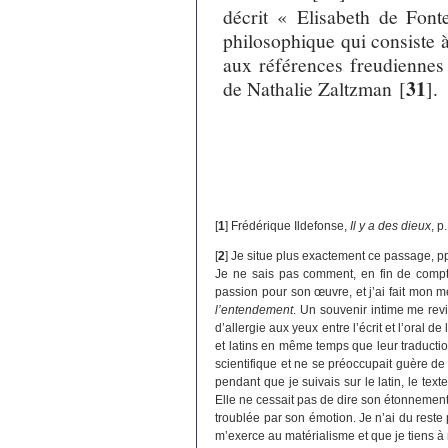
décrit « Elisabeth de Fon
philosophique qui consiste 
aux références freudiennes 
31
de Nathalie Zaltzman
[
]
.
[
1
]
Frédérique Ildefonse,
Il y a des dieux
, p
[
2
]
Je situe plus exactement ce passage, p
Je ne sais pas comment, en fin de compte
passion pour son œuvre, et j’ai fait mon 
l’entendement
. Un souvenir intime me revi
d’allergie aux yeux entre l’écrit et l’oral de
et latins en même temps que leur traducti
scientifique et ne se préoccupait guère de
pendant que je suivais sur le latin, le texte
Elle ne cessait pas de dire son étonnement 
troublée par son émotion. Je n’ai du res
m’exerce au matérialisme et que je tiens 