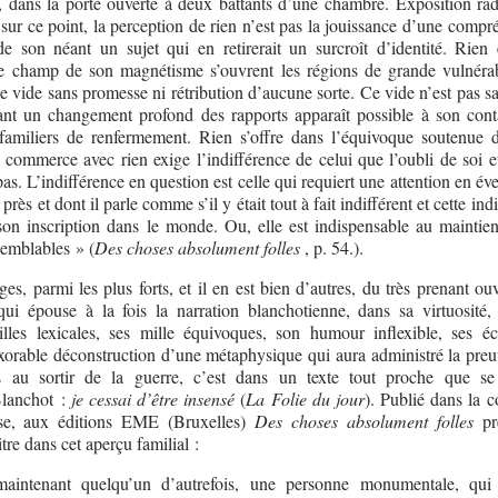
à, dans la porte ouverte à deux battants d’une chambre. Exposition rad
ter sur ce point, la perception de rien n’est pas la jouissance d’une comp
de son néant un sujet qui en retirerait un surcroît d’identité. Rien 
le champ de son magnétisme s’ouvrent les régions de grande vulnérab
le vide sans promesse ni rétribution d’aucune sorte. Ce vide n’est pas s
tant un changement profond des rapports apparaît possible à son cont
 familiers de renfermement. Rien s’offre dans l’équivoque soutenue d
commerce avec rien exige l’indifférence de celui que l’oubli de soi e
as. L’indifférence en question est celle qui requiert une attention en éve
près et dont il parle comme s’il y était tout à fait indifférent et cette ind
 son inscription dans le monde. Ou, elle est indispensable au maintie
semblables » (
Des choses absolument folles
, p. 54.).
ges, parmi les plus forts, et il en est bien d’autres, du très prenant o
ui épouse à la fois la narration blanchotienne, dans sa virtuosité, 
vailles lexicales, ses mille équivoques, son humour inflexible, ses é
exorable déconstruction d’une métaphysique qui aura administré la preu
 au sortir de la guerre, c’est dans un texte tout proche que se
Blanchot :
je cessai d’être insensé
(
La Folie du jour
). Publié dans la c
se, aux éditions EME (Bruxelles)
Des choses absolument folles
pr
tre dans cet aperçu familial :
intenant quelqu’un d’autrefois, une personne monumentale, qui 