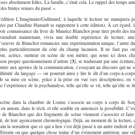
ses absolument folles. La famille, c’était cela. Le rappel des temps ant
aroles brutes venues du passé ».
’édition L’Imaginaire/Gallimard, à laquelle le lecteur ne manquera p
itées par Claudine Hunault se rapportent à cette édition). À cet égard, 
avoir connaissance du livre de Maurice Blanchot pour tirer profit des t
 viendrait maintenant, vivra une double expérience de lecture, un
 l’oeuvre de Blanchot romancier, une expérimentation unique, l’autre du
plus particulièrement du côté du champ lacanien. Il ne faut pas om
iste, actrice, metteur en scène de son métier, qui noue ici deux c
3
à son propre questionnement d’artiste
[
]
, se traduisant par une écriture
ontée aux apories de la communication, s’essayant au discours qui ne se
illimité du langage — on pourrait ainsi y lire le dit d’un corps-à-corp
de sa mise en scène, grâce à la prise en vue (ses descriptions), en v
 l’expérience de la psychanalyse, telle qu’elle se vit, telle qu’elle se lit
scène dans la chambre de Louise s’associe au corps à corps de Sor
 en amont, dans le récit, et elle semble en annoncer la possibilité. C’e
re de Blanchot que des fragments de scène viennent s’associer et faire
it, de leur agencement chronologique. Déjà, au moment de la lecture, c
in la sensation que ce qui a lieu s’est déjà passé à un autre endroit et
ifférente ou que quelque chose traîne d’un événement antérieur, une od