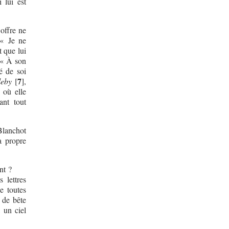
 lui est
 offre ne
 « Je ne
t que lui
: « À son
té de soi
7
leby
[
]
,
 où elle
ant tout
Blanchot
a propre
nt ?
 lettres
de toutes
 de bête
, un ciel