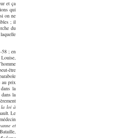
eur et ça
ions qui
 si on ne
bles ; il
herche du
 laquelle
8-58 ; en
e Louise,
 l’homme
eut-être
parabole
é au prix
 dans la
 dans la
ièrement
la loi à
ault. Le
médecin
eanne et
Bataille,
Madame