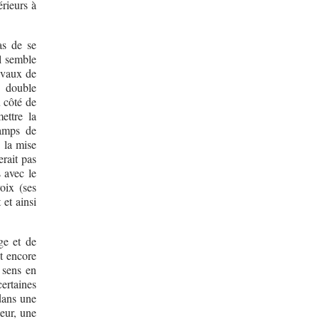
érieurs à
as de se
il semble
ravaux de
e double
 côté de
ettre la
hamps de
, la mise
rait pas
s avec le
oix (ses
 et ainsi
ge et de
st encore
 sens en
ertaines
 dans une
eur, une