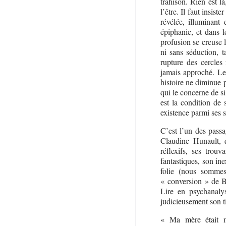
trahison. Rien est l
l’être. Il faut insis
révélée, illuminant 
épiphanie, et dans 
profusion se creuse 
ni sans séduction, 
rupture des cercles
jamais approché. Le 
histoire ne diminue p
qui le concerne de si 
est la condition de
existence parmi ses 
C’est l’un des passa
Claudine Hunault, q
réflexifs, ses trou
fantastiques, son in
folie (nous sommes
« conversion » de 
Lire en psychanaly
judicieusement son ti
« Ma mère était ma