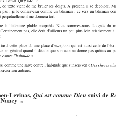
 ? dit-il. Qu’y a-t-il ?
 ce texte vient de me brûler les doigts. A présent, il se décolore. Ma
i pas ; je le conserverai comme un talisman ; ce sera un talisman con
i perpétuellement me donnera tort.
 que la littérature plaide coupable. Nous sommes-nous éloignés du tr
ertainement pas, elle écrit d’ailleurs un peu plus loin relativement à 
:
ire à cette place-là, une place d’exception qui est aussi celle de l’écr
tiste en général quand il décide que son acte ne donne pas quittus au p
e contre l’habitude
».
ussi comme une salve contre l’habitude que s’inscri(ven)t
Des choses ab
mercier son auteure.
hen-Levinas,
suivi de
Qui est comme Dieu
R
c Nancy
[
8
]