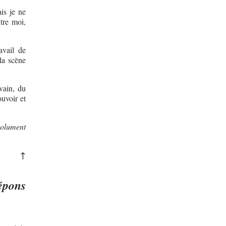
is je ne
tre moi,
avail de
la scène
ivain, du
ouvoir et
solument
↑
épons