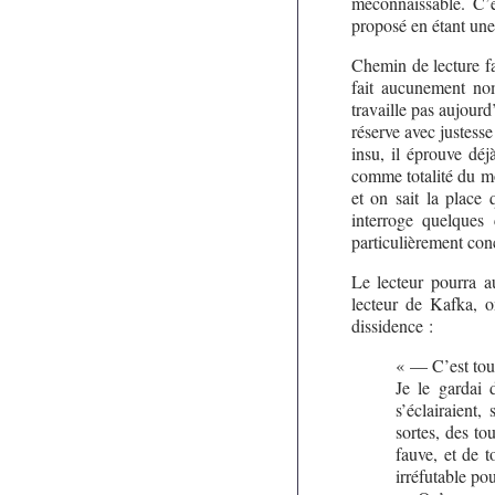
méconnaissable. C’es
proposé en étant une,
Chemin de lecture fai
fait aucunement nom
travaille pas aujourd
réserve avec justess
insu, il éprouve déjà
comme totalité du mo
et on sait la place 
interroge quelques
particulièrement con
Le lecteur pourra a
lecteur de Kafka, o
dissidence :
« — C’est tou
Je le gardai 
s’éclairaient,
sortes, des to
fauve, et de t
irréfutable pou