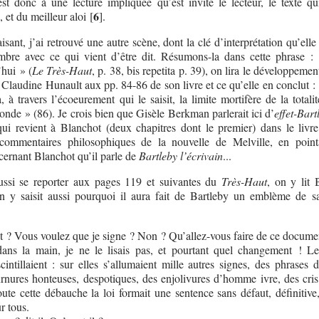
t donc à une lecture impliquée qu’est invité le lecteur, le texte qui
6
 et du meilleur aloi
[
]
.
sant, j’ai retrouvé une autre scène, dont la clé d’interprétation qu’elle
bre avec ce qui vient d’être dit. Résumons-la dans cette phrase :
’hui » (
Le Très-Haut
, p. 38, bis repetita p. 39), on lira le développemen
e Claudine Hunault aux pp. 84-86 de son livre et ce qu’elle en conclut 
, à travers l’écoeurement qui le saisit, la limite mortifère de la totali
nde » (86). Je crois bien que Gisèle Berkman parlerait ici d’
effet-Bart
qui revient à Blanchot (deux chapitres dont le premier) dans le livre
 commentaires philosophiques de la nouvelle de Melville, en point
cernant Blanchot qu’il parle de
Bartleby l’écrivain
...
ussi se reporter aux pages 119 et suivantes du
Très-Haut
, on y lit 
n y saisit aussi pourquoi il aura fait de Bartleby un emblème de s
t ? Vous voulez que je signe ? Non ? Qu’allez-vous faire de ce docume
dans la main, je ne le lisais pas, et pourtant quel changement ! Les
 scintillaient : sur elles s’allumaient mille autres signes, des phrases 
urnures honteuses, despotiques, des enjolivures d’homme ivre, des cris
oute cette débauche la loi formait une sentence sans défaut, définitive
r tous.