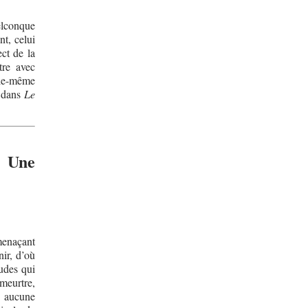
elconque
t, celui
ect de la
tre avec
lle-même
e dans
Le
Une
menaçant
nir, d’où
udes qui
meurtre,
e aucune