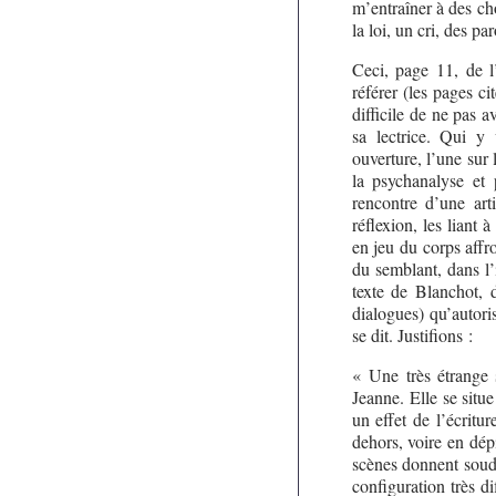
m’entraîner à des cho
la loi, un cri, des p
Ceci, page 11, de l
référer (les pages c
difficile de ne pas 
sa lectrice. Qui y
ouverture, l’une sur
la psychanalyse et 
rencontre d’une art
réflexion, les liant 
en jeu du corps affr
du semblant, dans l’
texte de Blanchot, 
dialogues) qu’autorise
se dit. Justifions :
« Une très étrange 
Jeanne. Elle se situe
un effet de l’écritu
dehors, voire en dép
scènes donnent souda
configuration très d