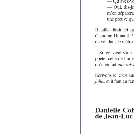
— Qu’avez-vous
— Oui, dis-je,
m’en séparera
une preuve qu
Bataille dirait ici
Claudine Hunault ? C
de vol dans le métro 
« Sorge vient s’inscr
poète, celle de l’ar
qu’il en fait
une salv
Écrivons-le, c’est a
folles
et il faut en re
Danielle Co
de Jean-Lu