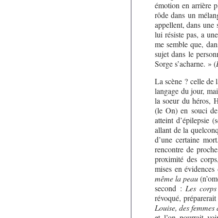
émotion en arrière pl
rôde dans un mélang
appellent, dans une s
lui résiste pas, a un
me semble que, dans 
sujet dans le person
Sorge s’acharne. » (
La scène ? celle de l
langage du jour, mai
la soeur du héros, 
(le On) en souci de
atteint d’épilepsie 
allant de la quelconq
d’une certaine mort
rencontre de proches
proximité des corps,
mises en évidences 
même la peau
(n’ome
second :
Les corps 
révoqué, préparerait
Louise, des femmes
et l’on pourrait v