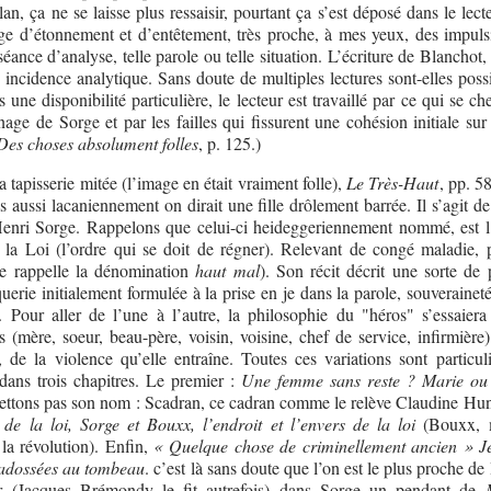
an, ça ne se laisse plus ressaisir, pourtant ça s’est déposé dans le lect
e d’étonnement et d’entêtement, très proche, à mes yeux, des impuls
éance d’analyse, telle parole ou telle situation. L’écriture de Blanchot,
e incidence analytique. Sans doute de multiples lectures sont-elles possi
une disponibilité particulière, le lecteur est travaillé par ce qui se c
nage de Sorge et par les failles qui fissurent une cohésion initiale sur
Des choses absolument folles
, p. 125.)
a tapisserie mitée (l’image en était vraiment folle),
Le Très-Haut
, pp. 5
s aussi lacaniennement on dirait une fille drôlement barrée. Il s’agit d
Henri Sorge. Rappelons que celui-ci heideggeriennement nommé, est
 la Loi (l’ordre qui se doit de régner). Relevant de congé maladie, p
(se rappelle la dénomination
haut mal
). Son récit décrit une sorte de 
uerie initialement formulée à la prise en je dans la parole, souverainet
. Pour aller de l’une à l’autre, la philosophie du "héros" s’essaiera
 (mère, soeur, beau-père, voisin, voisine, chef de service, infirmière)
 de la violence qu’elle entraîne. Toutes ces variations sont particul
dans trois chapitres. Le premier :
Une femme sans reste ? Marie ou 
ttons pas son nom : Scadran, ce cadran comme le relève Claudine Hun
de la loi, Sorge et Bouxx, l’endroit et l’envers de la loi
(Bouxx, 
 la révolution). Enfin,
« Quelque chose de criminellement ancien » J
 adossées au tombeau
. c’est là sans doute que l’on est le plus proche de 
oir (Jacques Brémondy le fit autrefois) dans Sorge un pendant de