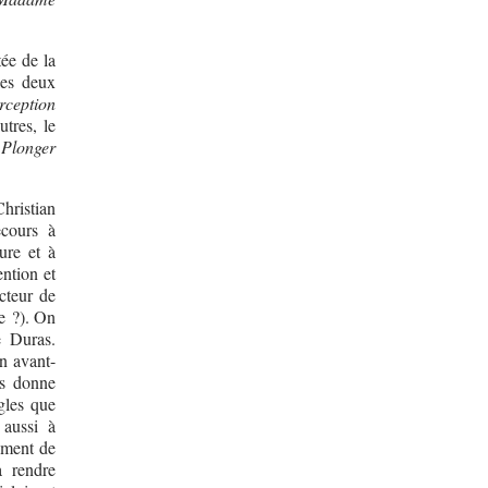
ée de la
les deux
rception
tres, le
:
Plonger
hristian
ecours à
ure et à
ention et
cteur de
ve ?). On
e Duras.
on avant-
us donne
gles que
 aussi à
nement de
a rendre