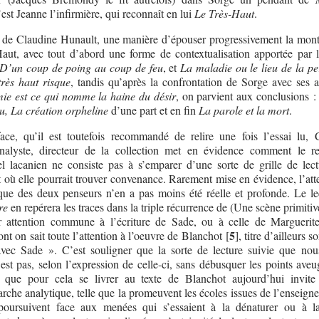
’est Jeanne l’infirmière, qui reconnaît en lui
Le Très-Haut
.
se de Claudine Hunault, une manière d’épouser progressivement la mont
Haut, avec tout d’abord une forme de contextualisation apportée par 
D’un coup de poing au coup de feu
, et
La maladie ou le lieu de la pe
très haut risque
, tandis qu’après la confrontation de Sorge avec ses au
ie est ce qui nomme la haine du désir
, on parvient aux conclusions 
u, La création orpheline
d’une part et en fin
La parole et la mort
.
ace, qu’il est toutefois recommandé de relire une fois l’essai lu, C
nalyste, directeur de la collection met en évidence comment le r
el lacanien ne consiste pas à s’emparer d’une sorte de grille de lect
it où elle pourrait trouver convenance. Rarement mise en évidence, l’att
oque des deux penseurs n’en a pas moins été réelle et profonde. Le le
re
en repérera les traces dans la triple récurrence de (Une scène primiti
ur attention commune à l’écriture de Sade, ou à celle de Marguerit
5
nt on sait toute l’attention à l’oeuvre de Blanchot
[
]
, titre d’ailleurs s
vec Sade ». C’est souligner que la sorte de lecture suivie que no
st pas, selon l’expression de celle-ci, sans débusquer les points aveu
t que pour cela se livrer au texte de Blanchot aujourd’hui invite
marche analytique, telle que la promeuvent les écoles issues de l’enseig
 poursuivent face aux menées qui s’essaient à la dénaturer ou à l