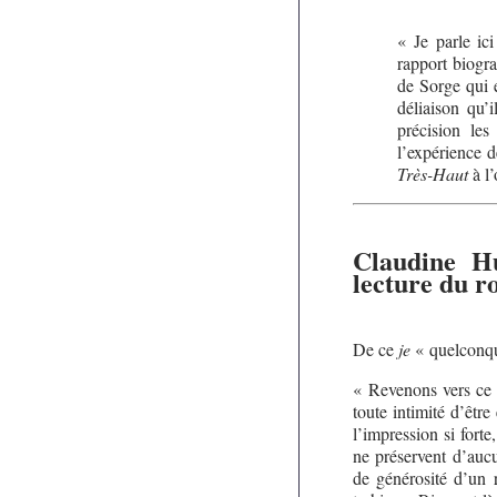
« Je parle ic
rapport biogra
de Sorge qui e
déliaison qu’
précision les
l’expérience d
Très-Haut
à l’
Claudine H
lecture du 
De ce
je
« quelconqu
« Revenons vers ce 
toute intimité d’être
l’impression si fort
ne préservent d’aucu
de générosité d’un 