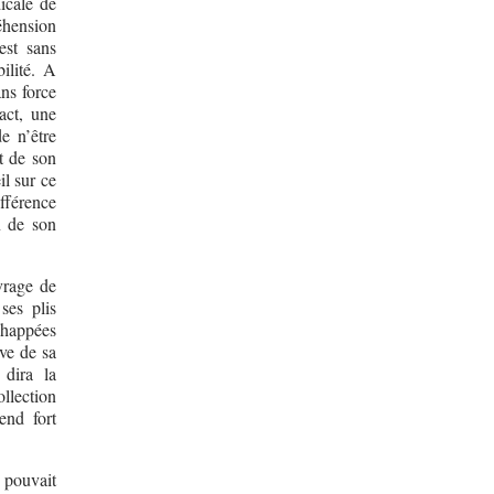
icale de
réhension
est sans
ilité. A
ans force
act, une
e n’être
t de son
il sur ce
ifférence
n de son
uvrage de
ses plis
chappées
ve de sa
 dira la
ollection
end fort
pouvait