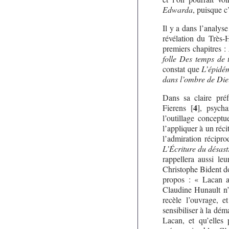
Edwarda
, puisque c
Il y a dans l’analy
révélation du Très-
premiers chapitres :
folle Des temps de 
constat que
L’épidém
dans l’ombre de Die
Dans sa claire préf
4
Fierens
[
]
, psycha
l’outillage conceptu
l’appliquer à un réc
l’admiration récipr
L’Écriture du désast
rappellera aussi le
Christophe Bident do
propos : « Lacan a
Claudine Hunault n’e
recèle l’ouvrage, e
sensibiliser à la dé
Lacan, et qu’elles