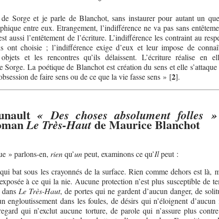
*
i de Sorge et je parle de Blanchot, sans instaurer pour autant un qu
phique entre eux. Etrangement, l’indifférence ne va pas sans entêtemen
st aussi l’entêtement de l’écriture. L’indifférence les contraint au resp
ils ont choisie ; l’indifférence exige d’eux et leur impose de connaî
 objets et les rencontres qu’ils délaissent. L’écriture réalise en e
e Sorge. La poétique de Blanchot est création du sens et elle s’attaqu
2
obsession de faire sens ou de ce que la vie fasse sens »
[
]
.
unault
« Des choses absolument folles »
roman
de Maurice Blanchot
Le Très-Haut
e » parlons-en,
rien
qu’
un
peut, examinons ce qu’
Il
peut :
qui bat sous les crayonnés de la surface. Rien comme dehors est là, 
 exposée à ce qui la nie. Aucune protection n’est plus susceptible de te
e, dans
Le Très-Haut
, de portes qui ne gardent d’aucun danger, de solit
n engloutissement dans les foules, de désirs qui n’éloignent d’aucun 
regard qui n’exclut aucune torture, de parole qui n’assure plus contr