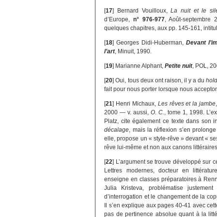
[
17
]
Bernard Vouilloux,
La nuit et le s
d’Europe,
n° 976-977
, Août-septembre 
quelques chapitres, aux pp. 145-161, intit
[
18
]
Georges Didi-Huberman,
Devant l’i
l’art
, Minuit, 1990.
[
19
]
Marianne Alphant,
Petite nuit
, POL, 20
[
20
]
Oui, tous deux ont raison, il y a du
hol
fait pour nous porter lorsque nous accepton
[
21
]
Henri Michaux,
Les rêves et la jambe
2000 — v. aussi,
O. C.
, tome 1, 1998. L’
Platz, cite également ce texte dans son in
décalage
, mais la réflexion s’en prolonge
elle, propose un « style-rêve » devant « s
rêve lui-même et non aux canons littéraires
[
22
]
L’argument se trouve développé sur c
Lettres modernes, docteur en littératur
enseigne en classes préparatoires à Renne
Julia Kristeva, problématise justement 
d’interrogation et le changement de la cop
Il s’en explique aux pages 40-41 avec cette
pas de pertinence absolue quant à la litté