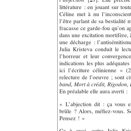
littérature : en jouant sur tou
Céline met à nu l’inconscient 
l’être parlant de sa bestiali
fracasse ce garde-fou qu’on ap
dans une excitation mortifère, 
une décharge : l’antisémitism
Julia Kristeva conduit le lec
l’horreur et leur convergence
indications les plus adéquates
ici l’écriture célinienne » 
relecture de l’oeuvre ; sont c
band, Mort à crédit, Rigodon,
En préalable elle aura averti :
« L’abjection dit : ça vous e
brûle ? Alors, méfiez-vous. So
Pensez ! »
Ce à quoi, outre Julia Kri