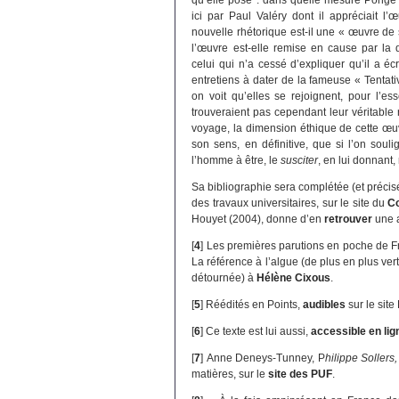
qu’elle pose : dans quelle mesure Ponge a
ici par Paul Valéry dont il appréciait l’
nouvelle rhétorique est-il une « œuvre de 
l’œuvre est-elle remise en cause par la d
celui qui n’a cessé d’expliquer qu’il a écr
entretiens à dater de la fameuse « Tentati
on voit qu’elles se rejoignent, pour l’es
trouveraient pas cependant leur véritable r
voyage, la dimension éthique de cette œuv
son sens, en définitive, que si l’on souli
l’homme à être, le
susciter
, en lui donnant,
Sa bibliographie sera complétée (et précis
des travaux universitaires, sur le site du
Co
Houyet (2004), donne d’en
retrouver
une a
[
4
]
Les premières parutions en poche de F
La référence à l’algue (de plus en plus ver
détournée) à
Hélène Cixous
.
[
5
]
Réédités en Points,
audibles
sur le site 
[
6
]
Ce texte est lui aussi,
accessible en lig
[
7
]
Anne Deneys-Tunney, P
hilippe Sollers
matières, sur le
site des PUF
.