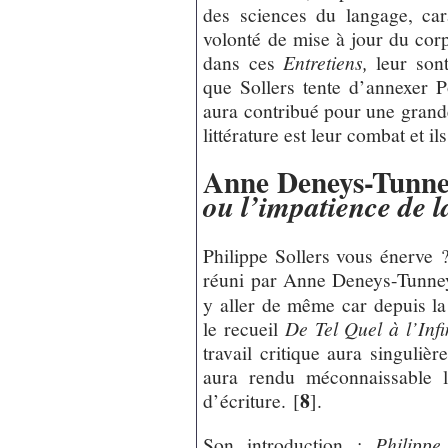
des sciences du langage, car
volonté de mise à jour du corp
dans ces
Entretiens,
leur son
que Sollers tente d’annexer 
aura contribué pour une grande
littérature est leur combat et i
Anne Deneys-Tunney
ou l’impatience de l
Philippe Sollers vous énerve ? 
réuni par Anne Deneys-Tunn
y aller de même car depuis la
le recueil
De Tel Quel à l’Infi
travail critique aura singuliè
aura rendu méconnaissable l
8
d’écriture.
[
]
.
Son introduction :
Philippe