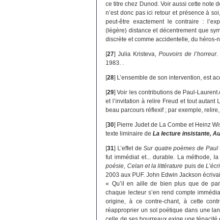
ce titre chez Dunod. Voir aussi cette note 
n’est donc pas ici retour et présence à soi,
peut-être exactement le contraire : l’ex
(légère) distance et décentrement que sy
discrète et comme accidentelle, du héros-na
[
27
]
Julia Kristeva,
Pouvoirs de l’horreur.
1983. .
[
28
]
L’ensemble de son intervention, est a
[
29
]
Voir les contributions de Paul-Laurent 
et l’invitation à relire Freud et tout auta
beau parcours réflexif ; par exemple, relire
[
30
]
Pierre Judet de La Combe et Heinz W
texte liminaire de
La lecture insistante, A
[
31
]
L’effet de
Sur quatre poèmes de Paul C
fut immédiat et... durable. La méthode, l
poésie, Celan et la littérature
puis de
L’écr
2003 aux PUF. John Edwin Jackson écriva
« Qu’il en aille de bien plus que de part
chaque lecteur s’en rend compte immédiate
origine, à ce contre-chant, à cette con
réapproprier un sol poétique dans une langu
celle de ses bourreaux exige une ténacité 