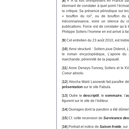
[
8
]
« À la fois omniprésent en France dans
étonnant de constater à quel point l’écrivai
la critique. Sa présence périodique sur les
« bouffon du roi", ou de bouffon du 
méconnaissance, voire un silence du côt
publications. Force est de constater qu’à t
Philippe Sollers l’homme en est arrivé à fair
[
9
]
Cet entretien du 23 août 2010, est lisibl
[
10
]
Ainsi structuré : Sollers joue Diderot,
L
le roman encyclopédique, L’aporie du 
marchande, pérennité de la papauté.
[
11
]
Anne Deneys-Tunney, Sollers et le XVII
Coeur absolu
.
[
12
]
Aliocha Wald Lasowski fait paraître d
présentation
sur le site Fabula.
[
13
]
Outre le
descriptif
, le
sommaire
, l’
a
figurent sur le site de l’éditeur.
[
14
]
Ouvrages dont la parution a été dûme
[
15
]
Cf. cette recension de
Survivance des
[
16
]
Portrait et notice de
Saison froide
, sur