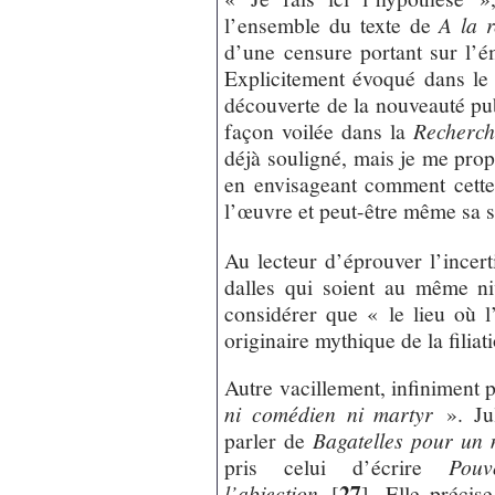
l’ensemble du texte de
A la 
d’une censure portant sur l’é
Explicitement évoqué dans l
découverte de la nouveauté pub
façon voilée dans la
Recherch
déjà souligné, mais je me propo
en envisageant comment cette
l’œuvre et peut-être même sa 
Au lecteur d’éprouver l’incert
dalles qui soient au même n
considérer que « le lieu où l’
originaire mythique de la filiat
Autre vacillement, infiniment p
ni comédien ni martyr
». Jul
parler de
Bagatelles pour un
pris celui d’écrire
Pouv
27
l’abjection
[
]
. Elle précis