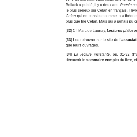
Bollack a publié, il y a deux ans,
Poésie con
le plus sérieux sur Celan en français. Il li
Celan
qui en constitue comme la « théorie »
plus que lire Celan. Mais qui a jamais pu cro
[
32
]
Cf. Marc de Launay,
Lectures philosop
[
33
]
Les retrouver sur le site de l’
associat
que leurs ouvrages.
[
34
]
La lecture insistante
, pp. 31-32 (l’"
découvrir le
sommaire complet
du livre, 