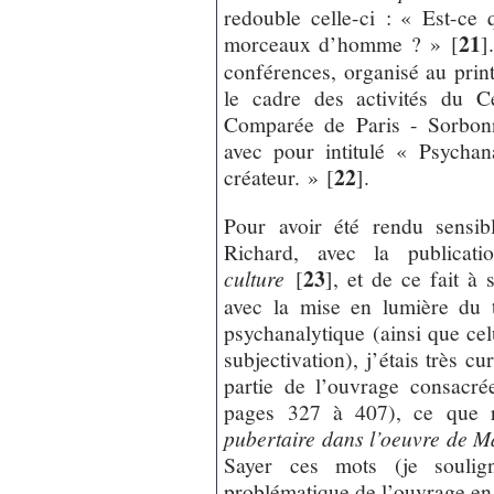
redouble celle-ci : « Est-ce
21
morceaux d’homme ? »
[
]
conférences, organisé au pri
le cadre des activités du C
Comparée de Paris - Sorbonn
avec pour intitulé « Psychana
22
créateur. »
[
]
.
Pour avoir été rendu sensib
Richard, avec la publica
23
culture
[
]
, et de ce fait à 
avec la mise en lumière du 
psychanalytique (ainsi que cel
subjectivation), j’étais très c
partie de l’ouvrage consacrée
pages 327 à 407), ce que r
pubertaire dans l’oeuvre de M
Sayer ces mots (je soulign
problématique de l’ouvrage en 