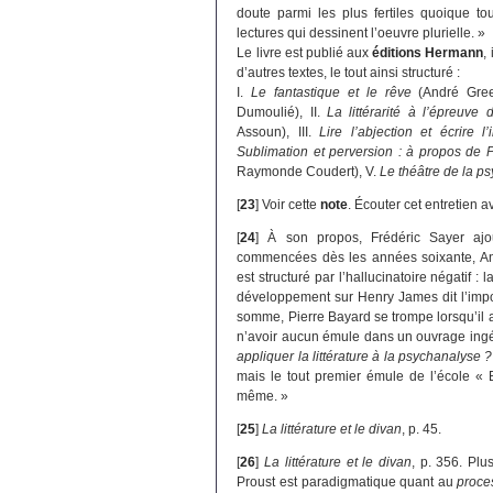
doute parmi les plus fertiles quoique to
lectures qui dessinent l’oeuvre plurielle. »
Le livre est publié aux
éditions Hermann
,
d’autres textes, le tout ainsi structuré :
I.
Le fantastique et le rêve
(André Green
Dumoulié), II.
La littérarité à l’épreuv
Assoun), III.
Lire l’abjection et écrire l’
Sublimation et perversion : à propos de 
Raymonde Coudert), V.
Le théâtre de la p
[
23
]
Voir cette
note
. Écouter cet entretien 
[
24
]
À son propos, Frédéric Sayer ajou
commencées dès les années soixante, An
est structuré par l’hallucinatoire négatif :
développement sur Henry James dit l’impor
somme, Pierre Bayard se trompe lorsqu’il a
n’avoir aucun émule dans un ouvrage ingé
appliquer la littérature à la psychanalyse ?
mais le tout premier émule de l’école « 
même. »
[
25
]
La littérature et le divan
, p. 45.
[
26
]
La littérature et le divan
, p. 356. Plu
Proust est paradigmatique quant au
proce