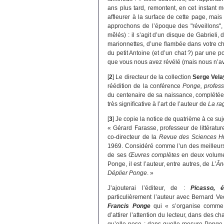
ans plus tard, remontent, en cet instant 
affleurer à la surface de cette page, mais
approchons de l’époque des "réveillons", n
mêlés) : il s’agit d’un disque de Gabrieli,
marionnettes, d’une flambée dans votre ch
du petit Antoine (et d’un chat ?) par une 
que vous nous avez révélé (mais nous n’av
[
2
]
Le directeur de la collection
Serge Vela
réédition de la conférence
Ponge, profess
du centenaire de sa naissance, complétée 
très significative à l’art de l’auteur de
La ra
[
3
]
Je copie la notice de quatrième à ce suje
« Gérard Farasse, professeur de littérature
co-directeur de la
Revue des Sciences H
1969. Considéré comme l’un des meilleurs sp
de ses
Œuvres complètes
en deux volumes
Ponge, il est l’auteur, entre autres, de
L’Ân
Déplier Ponge
. »
J’ajouterai l’éditeur, de :
Picasso, 
particulièrement l’auteur avec Bernard V
Francis Ponge
qui « s’organise comme u
d’attirer l’attention du lecteur, dans des 