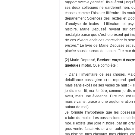
rapport avec la pensée"
. Ils allèrent jus
ses deux collègues ne gardèrent rien, qui
choses comme l’histoire littéraire : ils vou
département Sciences des Textes et Doc
d’analyse de textes : Littérature et psych
histoire. Marie Depussé revient sur ce
nostalgie parce que c’est le présent qui imp
de ces vivants et de ces morts dont la pen
encore."
Le livre de Marie Depussé est su
placée sous le sceau de Lacan : "Le mur de 
[
2
]
Marie Depussé,
Beckett
corps à corp
quelques mots
]. Que complète :
« Dans l’inventaire de ses choses, Malon
défaillance passagère ») et reprend quel
mais sans excès de ses vases de nuit : « 
je dis mon lit, ma fenêtre, comme je dis 
aveu, mais une évidence. Dire moi est un
mais vivante, grâce à une agglomération 
autour de moi).
Je formule l’hypothèse que les possessi
« faire du moi ». Les possessions des ric
moi. Il existe une jolie histoire, par un
gros ventre faisait visiter à un autre plu
ma piscine, mes chevaux, mes chiens, etc