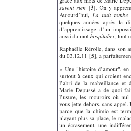
grâce aux mots de Marie Depus
3
savent rien
[
]
. On y apprena
Aujourd’hui,
La nuit tombe 
quelques années après la di
d’apprentissage d’un impossi
aussi du mot
hospitalier
, tout 
Raphaëlle Rérolle, dans son a
5
du 02.12.11
[
]
, a parfaitemen
« Une "histoire d’amour", en f
surtout à ceux qui croient enc
l’abri de la malveillance et
Marie Depussé a de quoi fai
l’usure, les mouroirs où nul
vous jette dehors, sans appel.
parce que la chimio est term
n’ayant plus sa place, le mala
un écrasement, une indiffére