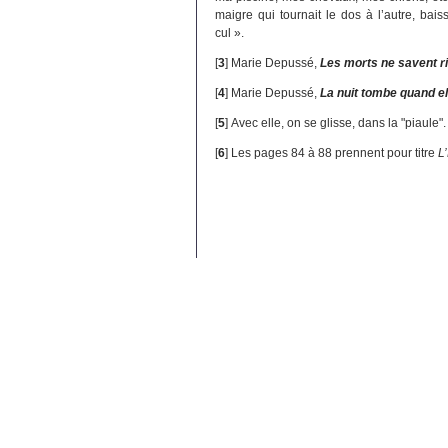
maigre qui tournait le dos à l’autre, bai
cul ».
[
3
]
Marie Depussé,
Les morts ne savent r
[
4
]
Marie Depussé,
La nuit tombe quand el
[
5
]
Avec elle, on se glisse, dans la "piaule".
[
6
]
Les pages 84 à 88 prennent pour titre
L