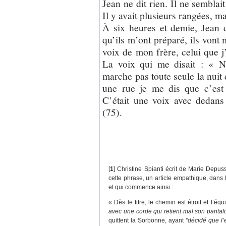
Jean ne dit rien. Il ne semblai
Il y avait plusieurs rangées, m
À six heures et demie, Jean d
qu’ils m’ont préparé, ils vont
voix de mon frère, celui que j
La voix qui me disait : « N
marche pas toute seule la nuit 
une rue je me dis que c’est
C’était une voix avec dedans
(75).
[
1
]
Christine Spianti écrit de Marie Depu
cette phrase, un article empathique, dans 
et qui commence ainsi :
« Dès le titre, le chemin est étroit et l’é
avec une corde qui retient mal son pantalo
quittent la Sorbonne, ayant
"décidé que l’